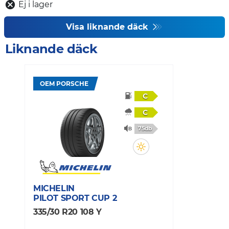
Ej i lager
Visa liknande däck
Liknande däck
OEM PORSCHE
C
C
75db
MICHELIN
PILOT SPORT CUP 2
335/30 R20 108 Y