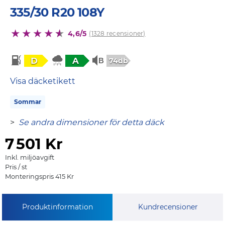
335/30 R20 108Y
4,6/5
(1328 recensioner)
D
A
74db
Visa däcketikett
Sommar
>
Se andra dimensioner för detta däck
7
501 Kr
Inkl. miljöavgift
Pris / st
Monteringspris 415 Kr
Produktinformation
Kundrecensioner