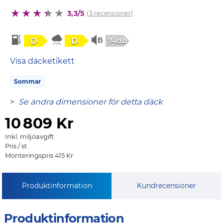
3,3/5
(3 recensioner)
D
D
74db
Visa däcketikett
Sommar
>
Se andra dimensioner för detta däck
10
809 Kr
Inkl. miljöavgift
Pris / st
Monteringspris 415 Kr
Produktinformation
Kundrecensioner
Produktinformation