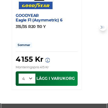
GOODYEAR
M
Eagle F1 (Asymmetric) 6
P
315/35 R20 110 Y
3
Sommar
4 155 Kr
Monteringspris 415 Kr
Mo
LÄGG I VARUKORG