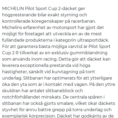
MICHELIN Pilot Sport Cup 2-däcket ger
högpresterande bilar exakt styrning och
kontrollerade köregenskaper på racerbanan.
Michelins erfarenhet av motorsport har gjort det
möjligt för företaget att utveckla en av de mest
fulländade produkterna i kategorin ultrasportdäck.
För att garantera bästa möjliga varvtid är Pilot Sport
Cup 2 R tillverkat av en exklusiv gummiblandning
som används inom racing. Detta gör att däcket kan
leverera exceptionella prestanda vid höga
hastigheter, särskilt vid kurvtagning på torrt
underlag. Slitbanan har optimerats för att ytterligare
öka den yta som är i kontakt med vägen. På den yttre
skuldran har antalet slitbaneblock och
notchförhållandet minskats. De centrala spåren i
slitbanan har också gjorts smalare, vilket ökar däckets
styvhet för ännu bättre grepp på torra underlag och
exemplarisk körprecision. Däcket har godkänts av de