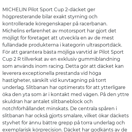
MICHELIN Pilot Sport Cup 2-däcket ger
högpresterande bilar exakt styrning och
kontrollerade köregenskaper på racerbanan.
Michelins erfarenhet av motorsport har gjort det
möjligt för företaget att utveckla en av de mest
fulländade produkterna i kategorin ultrasportdäck.
För att garantera bästa möjliga varvtid är Pilot Sport
Cup 2 R tillverkat av en exklusiv gummiblandning
som används inom racing. Detta gör att däcket kan
leverera exceptionella prestanda vid höga
hastigheter, särskilt vid kurvtagning på torrt
underlag. Slitbanan har optimerats för att ytterligare
öka den yta som är i kontakt med vägen. På den yttre
skuldran har antalet slitbaneblock och
notchförhållandet minskats. De centrala spåren i
slitbanan har också gjorts smalare, vilket ökar däckets
styvhet för ännu bättre grepp på torra underlag och
exemplarisk körprecision. Däcket har godkänts av de