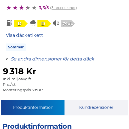
3,3/5
(3 recensioner)
D
D
74db
Visa däcketikett
Sommar
>
Se andra dimensioner för detta däck
9
318 Kr
Inkl. miljöavgift
Pris / st
Monteringspris 385 Kr
Produktinformation
Kundrecensioner
Produktinformation