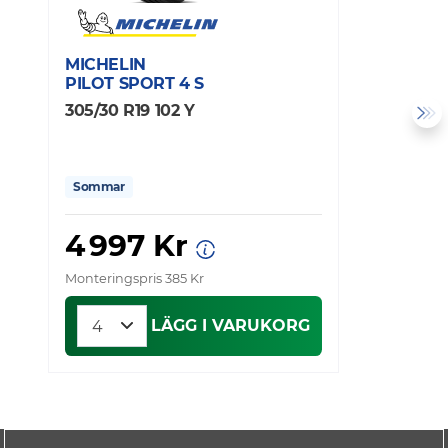
MICHELIN
M
PILOT SPORT 4 S
P
305/30 R19 102 Y
3
Sommar
4 997 Kr
6
Monteringspris 385 Kr
Mo
LÄGG I VARUKORG