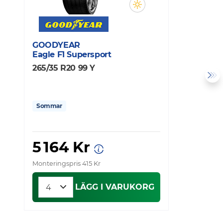
GOODYEAR
C
Eagle F1 Supersport
S
265/35 R20 99 Y
2
Sommar
5 164 Kr
Monteringspris 415 Kr
Mo
LÄGG I VARUKORG