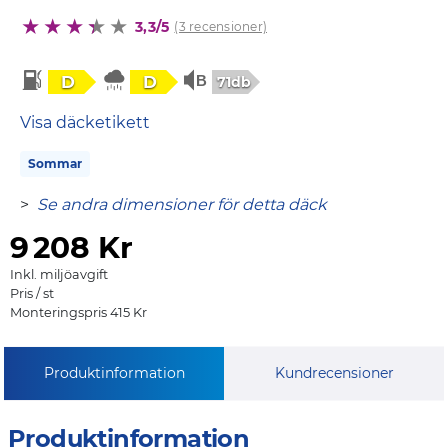
3,3/5
(3 recensioner)
D
D
71db
Visa däcketikett
Sommar
>
Se andra dimensioner för detta däck
9
208 Kr
Inkl. miljöavgift
Pris / st
Monteringspris 415 Kr
Produktinformation
Kundrecensioner
Produktinformation