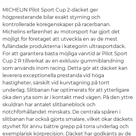
MICHELIN Pilot Sport Cup 2-däcket ger
högpresterande bilar exakt styrning och
kontrollerade köregenskaper på racerbanan.
Michelins erfarenhet av motorsport har gjort det
möjligt för företaget att utveckla en av de mest
fulländade produkterna i kategorin ultrasportdäck.
För att garantera bästa möjliga varvtid är Pilot Sport
Cup 2 R tillverkat av en exklusiv gummiblandning
som används inom racing. Detta gör att däcket kan
leverera exceptionella prestanda vid höga
hastigheter, särskilt vid kurvtagning på torrt
underlag. Slitbanan har optimerats för att ytterligare
öka den yta som är i kontakt med vägen. På den yttre
skuldran har antalet slitbaneblock och
notchförhållandet minskats. De centrala spåren i
slitbanan har också gjorts smalare, vilket ökar däckets
styvhet för ännu bättre grepp på torra underlag och
exemplarisk körprecision. Däcket har godkänts av de