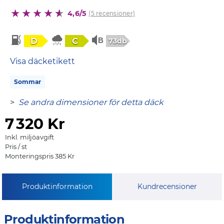
4,6/5
(5 recensioner)
D
C
73db
Visa däcketikett
Sommar
>
Se andra dimensioner för detta däck
7
320 Kr
Inkl. miljöavgift
Pris / st
Monteringspris 385 Kr
Produktinformation
Kundrecensioner
Produktinformation