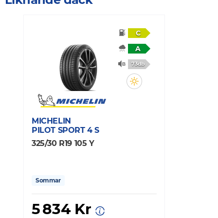
C
A
73db
MICHELIN
PILOT SPORT 4 S
325/30 R19 105 Y
Sommar
5 834 Kr