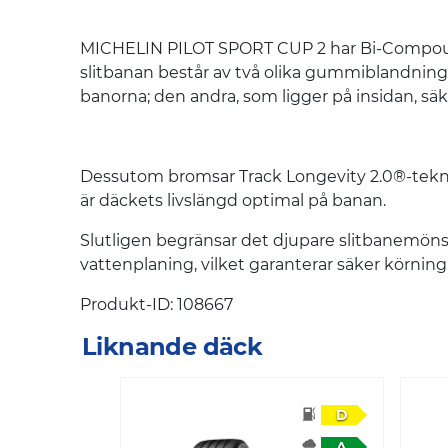
MICHELIN PILOT SPORT CUP 2 har Bi-Compound-
slitbanan består av två olika gummiblandningar
banorna; den andra, som ligger på insidan, säke
Dessutom bromsar Track Longevity 2.0®-teknik
är däckets livslängd optimal på banan.
Slutligen begränsar det djupare slitbanemö
vattenplaning, vilket garanterar säker körning
Produkt-ID: 108667
Liknande däck
D
A