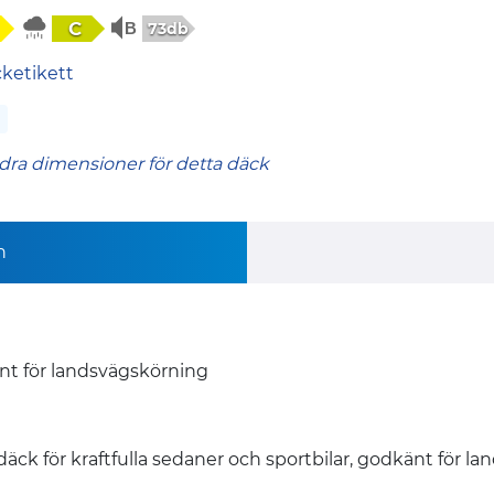
C
73db
cketikett
dra dimensioner för detta däck
n
t för landsvägskörning
 för kraftfulla sedaner och sportbilar, godkänt för la