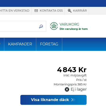
HITTA EN VERKSTAD
KONTAKTA OSS
KARRIÄR
VARUKORG
Din varukorg är tom
KAMPANJER
FÖRETAG
4
843 Kr
Inkl. miljöavgift
Pris / st
Monteringspris 385 Kr
Ej i lager
Visa liknande däck