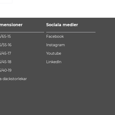
mensioner
Sociala medier
5/65-15
Facebook
5/55-16
Instagram
5/45-17
Youtube
5/45-18
LinkedIn
5/40-19
la däckstorlekar