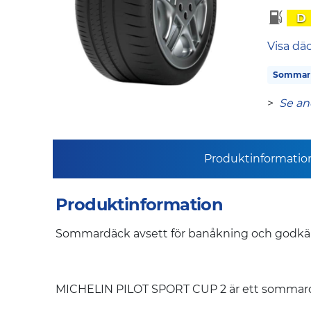
D
Visa dä
Sommar
>
Se an
Produktinformatio
Produktinformation
Sommardäck avsett för banåkning och godkän
MICHELIN PILOT SPORT CUP 2 är ett sommardäck