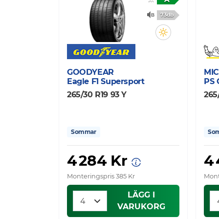
73db
GOODYEAR
MIC
Eagle F1 Supersport
PS 
265/30 R19 93 Y
265
Sommar
So
4 284 Kr
4
Monteringspris 385 Kr
Mont
LÄGG I
VARUKORG