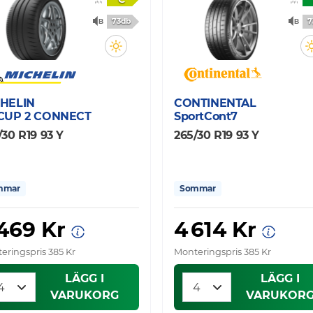
73db
7
HELIN
CONTINENTAL
CUP 2 CONNECT
SportCont7
/30 R19 93 Y
265/30 R19 93 Y
mmar
Sommar
 469 Kr
4 614 Kr
eringspris 385 Kr
Monteringspris 385 Kr
LÄGG I
LÄGG I
VARUKORG
VARUKOR