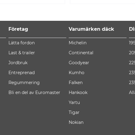
Företag
Varumärken däck
Di
Lätta fordon
Michelin
19
Last & trailer
Continental
20
Jordbruk
Goodyear
22
Entreprenad
Kumho
23
Regummering
Falken
23
Bli en del av Euromaster
Hankook
Al
Yartu
Tigar
Nokian