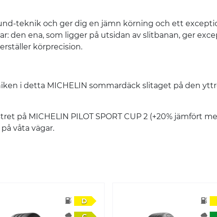
teknik och ger dig en jämn körning och ett exceptione
: den ena, som ligger på utsidan av slitbanan, ger excep
rställer körprecision.
en i detta MICHELIN sommardäck slitaget på den yttre s
nstret på MICHELIN PILOT SPORT CUP 2 (+20% jämfört me
 på våta vägar.
D
C