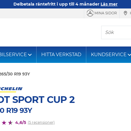
Delbetala räntefritt i upp till 4 månader
Läs mer
MINA SIDOR
Sök
BILSERVICE
HITTA VERKSTAD
KUNDSERVICE
265/30 R19 93Y
OT SPORT CUP 2
0 R19 93Y
4,6/5
(5 recensioner)