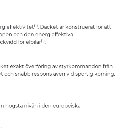
(1)
gieffektivitet
. Däcket är konstruerat för att
onen och den energieffektiva
(1)
kvidd för elbilar
.
ket exakt överföring av styrkommandon från
tet och snabb respons även vid sportig körning.
n högsta nivån i den europeiska
: