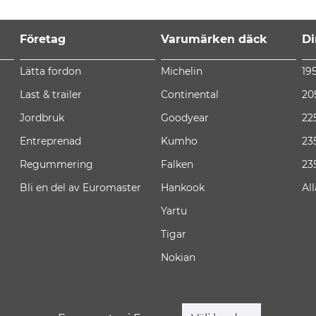
Företag
Varumärken däck
Di
Lätta fordon
Michelin
19
Last & trailer
Continental
20
Jordbruk
Goodyear
22
Entreprenad
Kumho
23
Regummering
Falken
23
Bli en del av Euromaster
Hankook
Al
Yartu
Tigar
Nokian