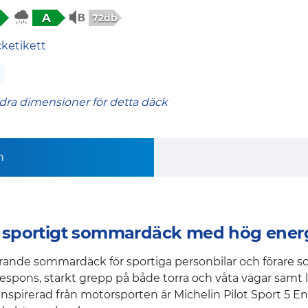
A
72db
cketikett
dra dimensioner för detta däck
n
 – sportigt sommardäck med hög energi
terande sommardäck för sportiga personbilar och förare 
respons, starkt grepp på både torra och våta vägar samt 
inspirerad från motorsporten är Michelin Pilot Sport 5 En