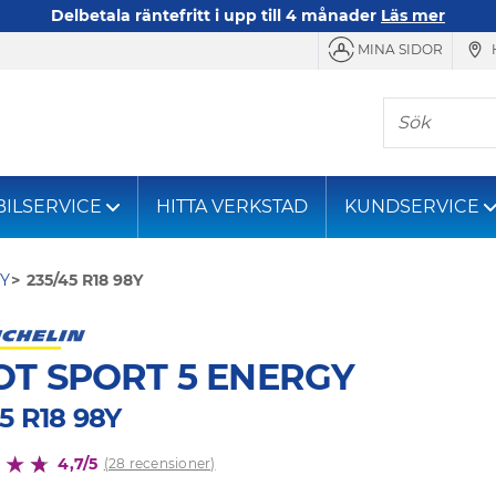
Delbetala räntefritt i upp till 4 månader
Läs mer
MINA SIDOR
Sök
BILSERVICE
HITTA VERKSTAD
KUNDSERVICE
GY
235/45 R18 98Y
OT SPORT 5 ENERGY
5 R18 98Y
4,7/5
(28 recensioner)