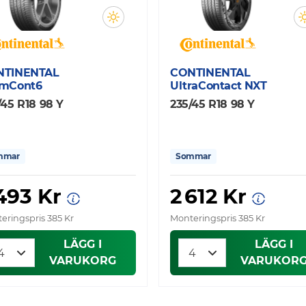
NTINENTAL
CONTINENTAL
mCont6
UltraContact NXT
/45 R18 98 Y
235/45 R18 98 Y
mmar
Sommar
 493 Kr
2 612 Kr
eringspris 385 Kr
Monteringspris 385 Kr
LÄGG I
LÄGG I
VARUKORG
VARUKOR