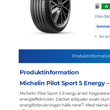
A
Visa dä
Sommar
>
Se an
Produktinformatio
Produktinformation
Michelin Pilot Sport 5 Energy
Michelin Pilot Sport 5 Energy är ett högpres
energieffektivitet. Däcket erbjuder exakt styr
(1)
energiförbrukningen hålls nere
. Med teknik 