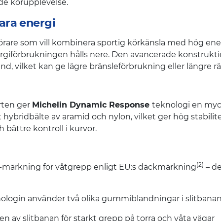
de körupplevelse.
ara energi
 förare som vill kombinera sportig körkänsla med hög ener
rgiförbrukningen hålls nere. Den avancerade konstrukti
, vilket kan ge lägre bränsleförbrukning eller längre räc
rten ger
Michelin Dynamic Response
teknologi en myc
t hybridbälte av aramid och nylon, vilket ger hög stabili
 bättre kontroll i kurvor.
(2)
 A-märkning för våtgrepp enligt EU:s däckmärkning
– de
ologin använder två olika gummiblandningar i slitbanan
en av slitbanan för starkt grepp på torra och våta vägar