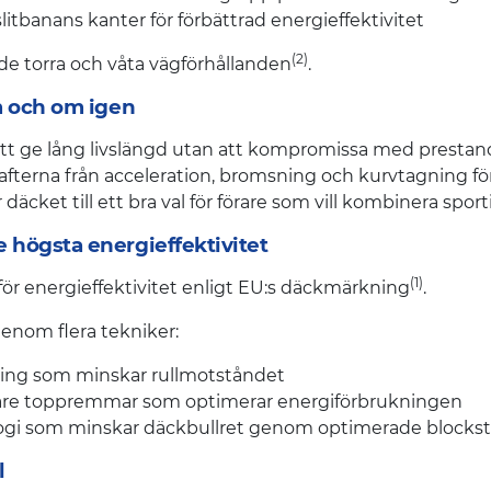
litbanans kanter för förbättrad energieffektivitet
(2)
åde torra och våta vägförhållanden
.
om och om igen
r att ge lång livslängd utan att kompromissa med prestan
erna från acceleration, bromsning och kurvtagning fördel
r däcket till ett bra val för förare som vill kombinera spo
 högsta energieffektivitet
(1)
för energieffektivitet enligt EU:s däckmärkning
.
enom flera tekniker:
ng som minskar rullmotståndet
are toppremmar som optimerar energiförbrukningen
ogi som minskar däckbullret genom optimerade blocksto
l