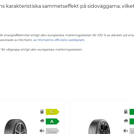
ins karakteristiska sammetseffekt på sidoväggarna, vilke
A" för energieffektivitet enligt den europeiska märkningsskalan för 100 % av däcken på 
vecklade av Michelin,
se Michellins officiella webbplats:
A” för våtgrepp enligt den europeiska märkningsskalan.
C
A
72db
6