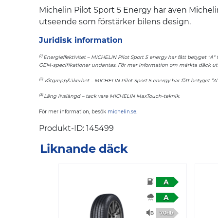
Michelin Pilot Sport 5 Energy har även Michel
utseende som förstärker bilens design.
Juridisk information
(1)
Energieffektivitet – MICHELIN Pilot Sport 5 energy har fått betyget "
OEM-specifikationer undantas. För mer information om märkta däck ut
(2)
Våtgrepp/säkerhet – MICHELIN Pilot Sport 5 energy har fått betyget ”
(3)
Lång livslängd – tack vare MICHELIN MaxTouch-teknik.
För mer information, besök
michelin.se
.
Produkt-ID: 145499
Liknande däck
A
A
70db