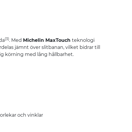
(3)
da
. Med
Michelin MaxTouch
teknologi
as jämnt över slitbanan, vilket bidrar till
rtig körning med lång hållbarhet.
rlekar och vinklar