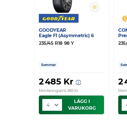
GOODYEAR
CO
Eagle F1 (Asymmetric) 6
Pre
235/45 R18 98 Y
235
Sommar
So
2 485 Kr
2
Monteringspris 385 Kr
Mont
LÄGG I
VARUKORG