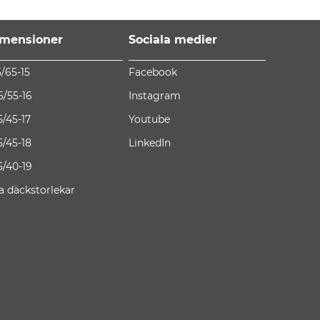
mensioner
Sociala medier
5/65-15
Facebook
5/55-16
Instagram
5/45-17
Youtube
5/45-18
LinkedIn
5/40-19
la däckstorlekar