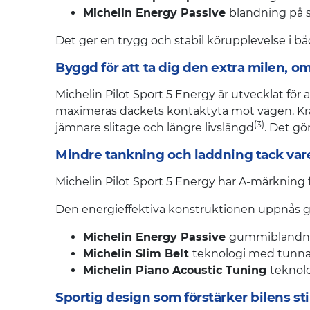
Michelin Energy Passive
blandning på s
Det ger en trygg och stabil körupplevelse i b
Byggd för att ta dig den extra milen, 
Michelin Pilot Sport 5 Energy är utvecklat fö
maximeras däckets kontaktyta mot vägen. Kraft
(3)
jämnare slitage och längre livslängd
. Det gö
Mindre tankning och laddning tack vare
Michelin Pilot Sport 5 Energy har A-märkning 
Den energieffektiva konstruktionen uppnås g
Michelin Energy Passive
gummiblandni
Michelin Slim Belt
teknologi med tunn
Michelin Piano Acoustic Tuning
teknol
Sportig design som förstärker bilens sti