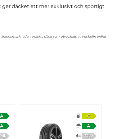
t ger däcket ett mer exklusivt och sportigt
ersättningsmarknaden. Märkta däck som utvecklats av Michelin enligt
A
C
A
A
9db
72db