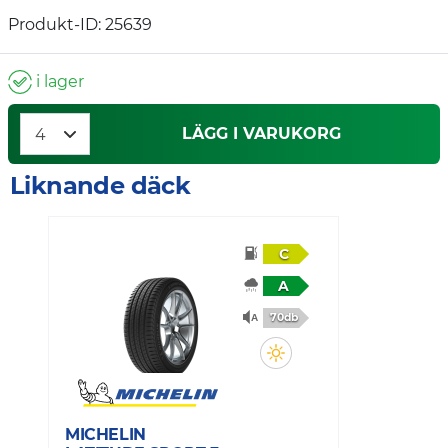
Produkt-ID: 25639
i lager
LÄGG I VARUKORG
Liknande däck
C
A
70db
MICHELIN