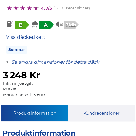
4,7/5
(12 190 recensioner)
B
A
71db
Visa däcketikett
Sommar
>
Se andra dimensioner för detta däck
3
248 Kr
Inkl. miljöavgift
Pris / st
Monteringspris 385 Kr
Produktinformation
Kundrecensioner
Produktinformation