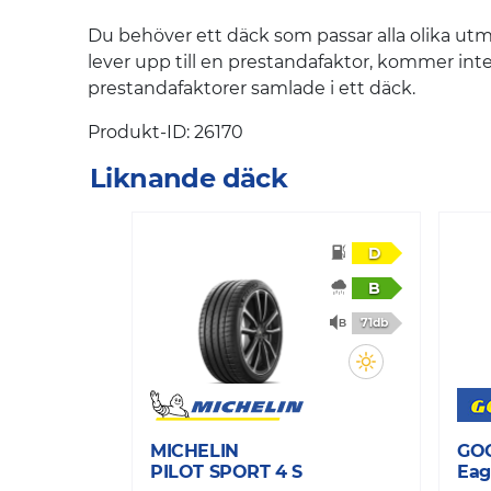
Du behöver ett däck som passar alla olika utm
lever upp till en prestandafaktor, kommer int
prestandafaktorer samlade i ett däck.
Produkt-ID: 26170
Liknande däck
D
B
71db
MICHELIN
GO
PILOT SPORT 4 S
Eag