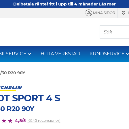
Delbetala räntefritt i upp till 4 månader
Läs mer
MINA SIDOR
Sök
BILSERVICE
HITTA VERKSTAD
KUNDSERVICE
/30 R20 90Y
OT SPORT 4 S
30 R20 90Y
4,8/5
(6245 recensioner)