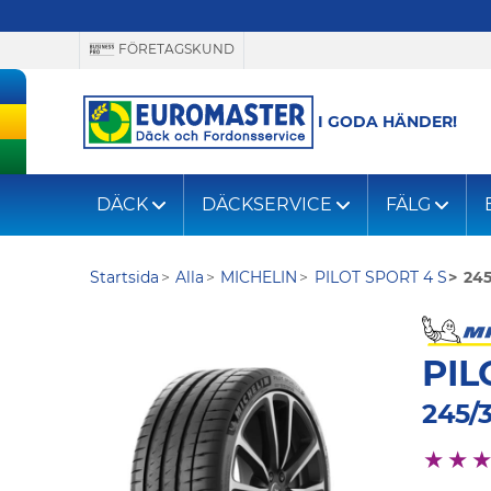
FÖRETAGSKUND
I GODA HÄNDER!
DÄCK
DÄCKSERVICE
FÄLG
Startsida
Alla
MICHELIN
PILOT SPORT 4 S
245
PIL
245/