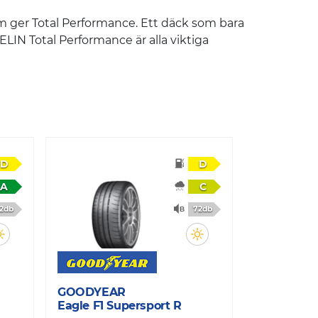
om ger Total Performance. Ett däck som bara
LIN Total Performance är alla viktiga
D
D
A
C
2db
72db
GOODYEAR
Eagle F1 Supersport R