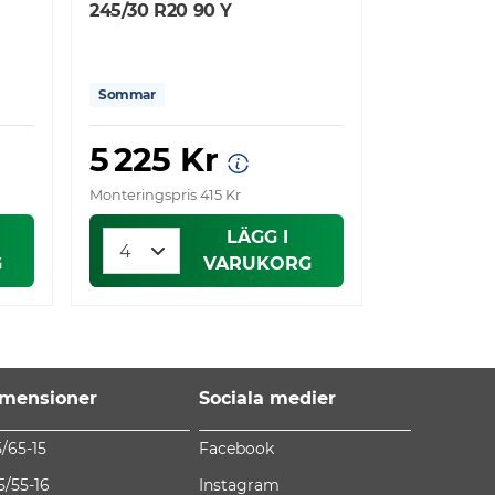
245/30 R20 90 Y
Sommar
5 225 Kr
Monteringspris 415 Kr
LÄGG I
G
VARUKORG
mensioner
Sociala medier
5/65-15
Facebook
5/55-16
Instagram