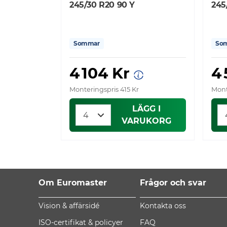
245/30 R20 90 Y
245
Sommar
So
4 104 Kr
4
Monteringspris 415 Kr
Mont
LÄGG I
VARUKORG
Om Euromaster
Frågor och svar
Vision & affärsidé
Kontakta oss
ISO-certifikat & policyer
FAQ