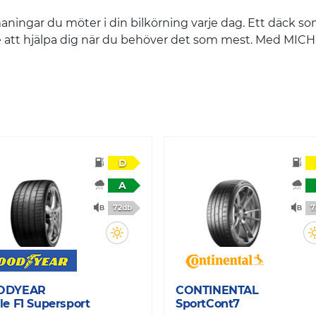
aningar du möter i din bilkörning varje dag. Ett däck s
e att hjälpa dig när du behöver det som mest. Med MICHE
D
A
72db
7
ODYEAR
CONTINENTAL
le F1 Supersport
SportCont7