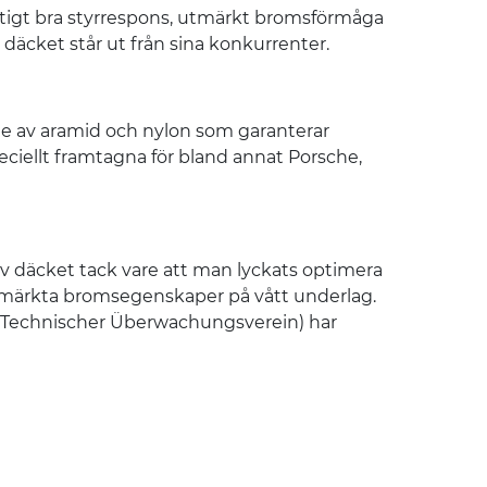
riktigt bra styrrespons, utmärkt bromsförmåga
 däcket står ut från sina konkurrenter.
te av aramid och nylon som garanterar
ciellt framtagna för bland annat Porsche,
av däcket tack vare att man lyckats optimera
utmärkta bromsegenskaper på vått underlag.
V (Technischer Überwachungsverein) har