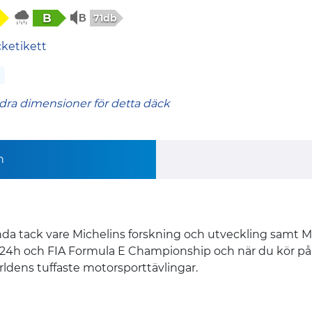
B
71db
cketikett
dra dimensioner för detta däck
n
nda tack vare Michelins forskning och utveckling samt 
ns 24h och FIA Formula E Championship och när du kör på
rldens tuffaste motorsporttävlingar.