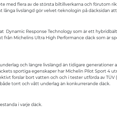
ete med flera av de största biltillverkarna och förutom 
t långa livslängd gör velvet-teknologin på däcksidan att
cklat Dynamic Response Technology som är ett hybridbäl
t från Michelins Ultra High Performance däck som är spe
underlag och längre livslängd än tidigare generationer 
ckets sportiga egenskaper har Michelin Pilot Sport 4 
tivt forslar bort vatten och och i tester utförda av TÜ
 både torrt och vått underlag än konkurrerande däck.
standa i varje däck.