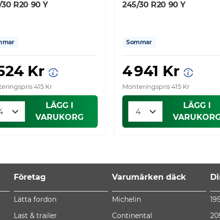
/30 R20 90 Y
245/30 R20 90 Y
mmar
Sommar
 524 Kr
4 941 Kr
eringspris 415 Kr
Monteringspris 415 Kr
LÄGG I
LÄGG I
VARUKORG
VARUKOR
Företag
Varumärken däck
Di
Lätta fordon
Michelin
19
Last & trailer
Continental
20