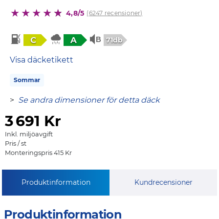
4,8/5
(6247 recensioner)
C
A
71db
Visa däcketikett
Sommar
>
Se andra dimensioner för detta däck
3
691 Kr
Inkl. miljöavgift
Pris / st
Monteringspris 415 Kr
Produktinformation
Kundrecensioner
Produktinformation