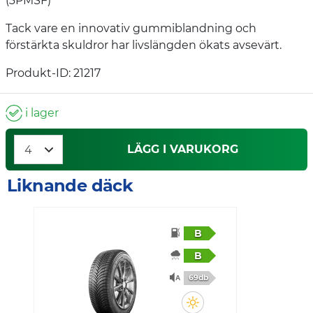
(3PMSF)
Tack vare en innovativ gummiblandning och
förstärkta skuldror har livslängden ökats avsevärt.
Produkt-ID: 21217
i lager
LÄGG I VARUKORG
Liknande däck
B
B
69db