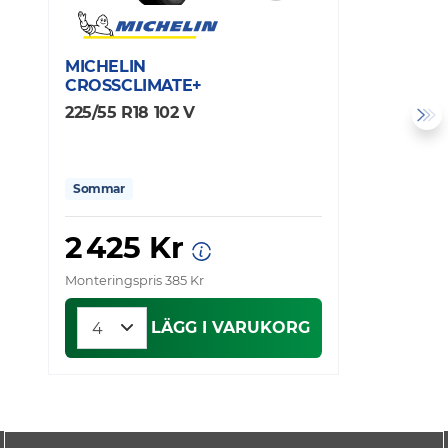
MICHELIN
C
CROSSCLIMATE+
E
225/55 R18 102 V
2
Sommar
2 425 Kr
Monteringspris 385 Kr
Mo
LÄGG I VARUKORG