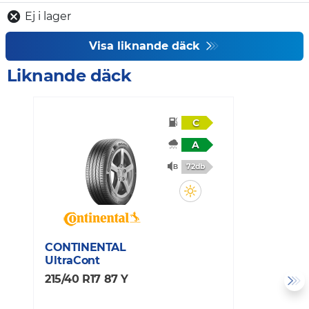
Ej i lager
Visa liknande däck
Liknande däck
C
A
72db
CONTINENTAL
M
UltraCont
P
215/40 R17 87 Y
2