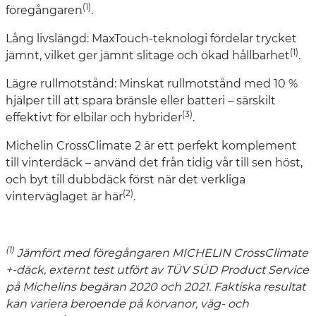
(1)
föregångaren
.
Lång livslängd: MaxTouch-teknologi fördelar trycket
(1)
jämnt, vilket ger jämnt slitage och ökad hållbarhet
.
Lägre rullmotstånd: Minskat rullmotstånd med 10 %
hjälper till att spara bränsle eller batteri – särskilt
(3)
effektivt för elbilar och hybrider
.
Michelin CrossClimate 2 är ett perfekt komplement
till vinterdäck – använd det från tidig vår till sen höst,
och byt till dubbdäck först när det verkliga
(2)
vinterväglaget är här
.
(1)
Jämfört med föregångaren MICHELIN CrossClimate
+-däck, externt test utfört av TÜV SÜD Product Service
på Michelins begäran 2020 och 2021. Faktiska resultat
kan variera beroende på körvanor, väg- och