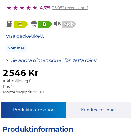
4,7/5
(15 052 recensioner)
C
B
71db
Visa däcketikett
Sommar
>
Se andra dimensioner för detta däck
2
546 Kr
Inkl. miljöavgift
Pris / st
Monteringspris 370 Kr
Produktinformation
Kundrecensioner
Produktinformation