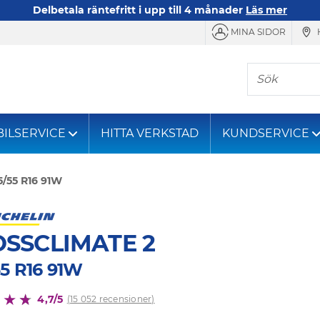
Delbetala räntefritt i upp till 4 månader
Läs mer
MINA SIDOR
Sök
BILSERVICE
HITTA VERKSTAD
KUNDSERVICE
5/55 R16 91W
SSCLIMATE 2
55 R16 91W
4,7/5
(15 052 recensioner)