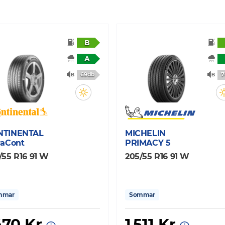
B
A
69db
7
NTINENTAL
MICHELIN
raCont
PRIMACY 5
/55 R16 91 W
205/55 R16 91 W
mmar
Sommar
470 Kr
1 511 Kr