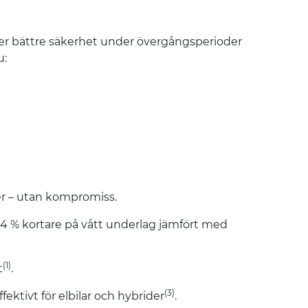
t ger bättre säkerhet under övergångsperioder
u:
der – utan kompromiss.
 4 % kortare på vått underlag jämfört med
(1)
t
.
(3)
fektivt för elbilar och hybrider
.