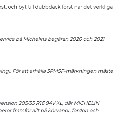
st, och byt till dubbdäck först när det verkliga
rvice på Michelins begäran 2020 och 2021.
ng). För att erhålla 3PMSF-märkningen måste
mension 205/55 R16 94V XL, där MICHELIN
eror framför allt på körvanor, fordon och