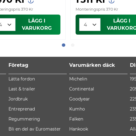
eringspris 370 Kr
Monteringspris 370 Kr
LÄGG I
LÄGG I
VARUKORG
VARUKOR
Företag
Varumärken däck
Di
Lätta fordon
Michelin
19
Last & trailer
Continental
20
Jordbruk
Goodyear
22
Entreprenad
Kumho
23
Regummering
Falken
23
Bli en del av Euromaster
Hankook
Al