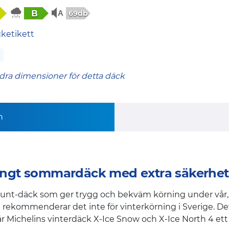
B
69db
cketikett
dra dimensioner för detta däck
n
ängt sommardäck med extra säkerhet f
et runt-däck som ger trygg och bekväm körning under vå
 rekommenderar det inte för vinterkörning i Sverige. De
 är Michelins vinterdäck X-Ice Snow och X-Ice North 4 ett 