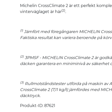
Michelin CrossClimate 2 är ett perfekt kompleme
(2)
vinterväglaget är här
.
(1)
Jämfört med föregångaren MICHELIN CrossCli
Faktiska resultat kan variera beroende på körv
(2)
3PMSF - MICHELIN CrossClimate 2 är godkän
däcken garantera en miniminivå av säkerhet oc
(3)
Rullmotståndstester utförda på maskin av A
CrossClimate 2 (7,11 kg/t) jämfördes med MICHE
däcktryck.
Produkt-ID: 87621