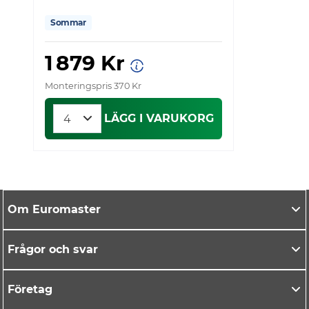
Sommar
1 879 Kr
Monteringspris 370 Kr
Mo
LÄGG I VARUKORG
Om Euromaster
Frågor och svar
Företag