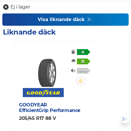
Ej i lager
Visa liknande däck
Liknande däck
A
B
68db
GOODYEAR
C
EfficientGrip Performance
E
205/45 R17 88 V
2