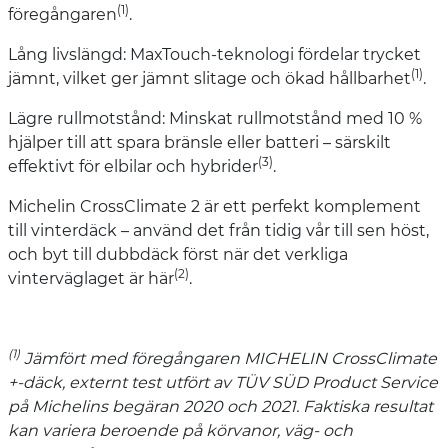
(1)
föregångaren
.
Lång livslängd: MaxTouch-teknologi fördelar trycket
(1)
jämnt, vilket ger jämnt slitage och ökad hållbarhet
.
Lägre rullmotstånd: Minskat rullmotstånd med 10 %
hjälper till att spara bränsle eller batteri – särskilt
(3)
effektivt för elbilar och hybrider
.
Michelin CrossClimate 2 är ett perfekt komplement
till vinterdäck – använd det från tidig vår till sen höst,
och byt till dubbdäck först när det verkliga
(2)
vinterväglaget är här
.
(1)
Jämfört med föregångaren MICHELIN CrossClimate
+-däck, externt test utfört av TÜV SÜD Product Service
på Michelins begäran 2020 och 2021. Faktiska resultat
kan variera beroende på körvanor, väg- och