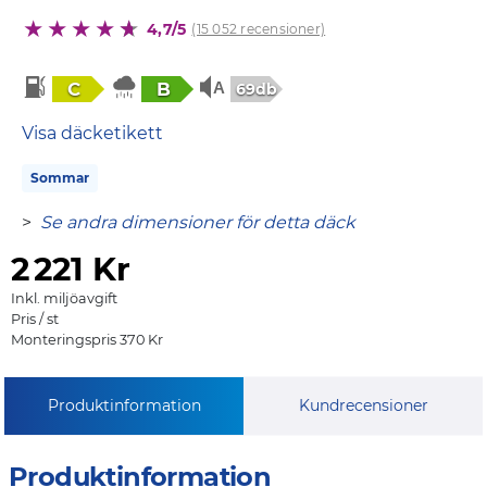
4,7/5
(15 052 recensioner)
C
B
69db
Visa däcketikett
Sommar
>
Se andra dimensioner för detta däck
2
221 Kr
Inkl. miljöavgift
Pris / st
Monteringspris 370 Kr
Produktinformation
Kundrecensioner
Produktinformation