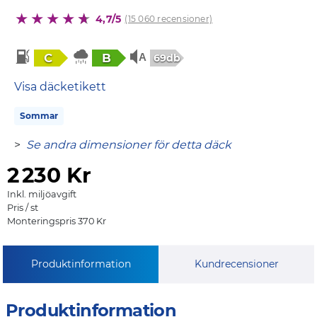
4,7/5
(15 060 recensioner)
C
B
69db
Visa däcketikett
Sommar
>
Se andra dimensioner för detta däck
2
230 Kr
Inkl. miljöavgift
Pris / st
Monteringspris 370 Kr
Produktinformation
Kundrecensioner
Produktinformation