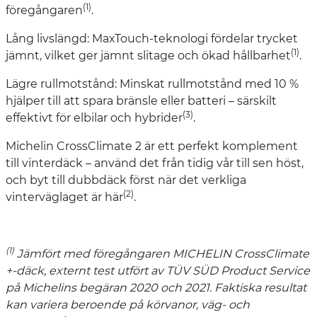
(1)
föregångaren
.
Lång livslängd: MaxTouch-teknologi fördelar trycket
(1)
jämnt, vilket ger jämnt slitage och ökad hållbarhet
.
Lägre rullmotstånd: Minskat rullmotstånd med 10 %
hjälper till att spara bränsle eller batteri – särskilt
(3)
effektivt för elbilar och hybrider
.
Michelin CrossClimate 2 är ett perfekt komplement
till vinterdäck – använd det från tidig vår till sen höst,
och byt till dubbdäck först när det verkliga
(2)
vinterväglaget är här
.
(1)
Jämfört med föregångaren MICHELIN CrossClimate
+-däck, externt test utfört av TÜV SÜD Product Service
på Michelins begäran 2020 och 2021. Faktiska resultat
kan variera beroende på körvanor, väg- och