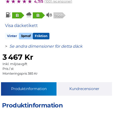
4,7/5
(1001 recensioner)
B
B
71db
Visa däcketikett
Vinter
3pmsf
Friktion
>
Se andra dimensioner för detta däck
3
467 Kr
Inkl. miljöavgift
Pris / st
Monteringspris 385 Kr
Produktinformation
Kundrecensioner
Produktinformation