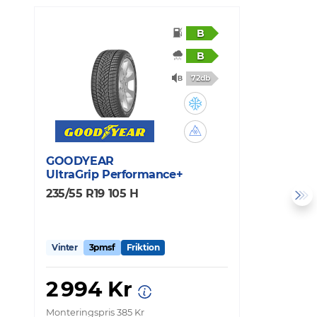
B
B
72db
GOODYEAR
C
UltraGrip Performance+
W
235/55 R19 105 H
2
Vinter
3pmsf
Friktion
V
2 994 Kr
3
Monteringspris 385 Kr
Mo