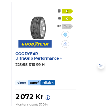
C
C
72db
GOODYEAR
M
UltraGrip Performance +
X
225/55 R16 99 H
2
Vinter
3pmsf
Friktion
V
2 072 Kr
Monteringspris 370 Kr
Mo