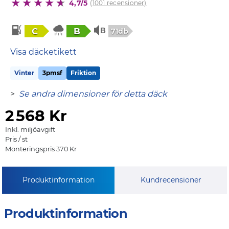
4,7/5
(1001 recensioner)
C
B
71db
Visa däcketikett
Vinter
3pmsf
Friktion
>
Se andra dimensioner för detta däck
2
568 Kr
Inkl. miljöavgift
Pris / st
Monteringspris 370 Kr
Produktinformation
Kundrecensioner
Produktinformation