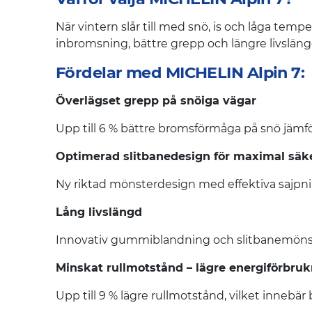
När vintern slår till med snö, is och låga temp
inbromsning, bättre grepp och längre livslängd 
Fördelar med MICHELIN Alpin 7:
Överlägset grepp på snöiga vägar
Upp till 6 % bättre bromsförmåga på snö jämfö
Optimerad slitbanedesign för maximal säk
Ny riktad mönsterdesign med effektiva sajpnin
Lång livslängd
Innovativ gummiblandning och slitbanemönster
Minskat rullmotstånd – lägre energiförbru
Upp till 9 % lägre rullmotstånd, vilket innebär 