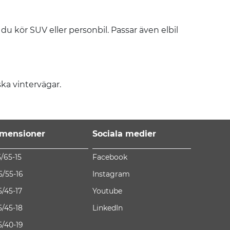
u kör SUV eller personbil. Passar även elbil
ka vintervägar.
mensioner
Sociala medier
5/65-15
Facebook
5/55-16
Instagram
5/45-17
Youtube
5/45-18
LinkedIn
5/40-19