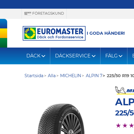
FÖRETAGSKUND
I GODA HÄNDER!
DÄCK
DÄCKSERVICE
FÄLG
Startsida
Alla
MICHELIN
ALPIN 7
225/50 R19 
ALP
225/5