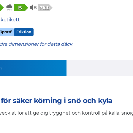
B
71db
cketikett
3pmsf
Friktion
dra dimensioner för detta däck
n
för säker körning i snö och kyla
vecklat för att ge dig trygghet och kontroll på kalla, sn