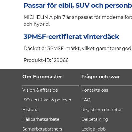
Passar för elbil, SUV och personb
MICHELIN Alpin 7 är anpassat för moderna ford
och hybrid.
3PMSF-certifierat vinterdäck
Däcket är 3PMSF-märkt, vilket garanterar godkä
Produkt-ID: 129066
Om Euromaster
Frågor och svar
Vision & affärsidé
Kontakta oss
ISO-certifikat & policyer
FAQ
Historia
Registrera din retur
Hållbarhetsarbete
Delbetalning
Samarbetspartners
Lediga jobb