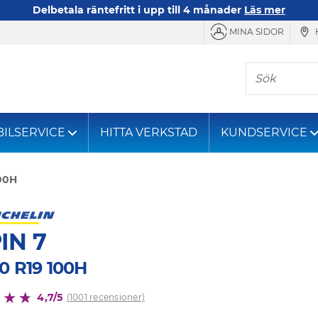
Delbetala räntefritt i upp till 4 månader
Läs mer
MINA SIDOR
Sök
BILSERVICE
HITTA VERKSTAD
KUNDSERVICE
100H
IN 7
0 R19 100H
4,7/5
(1001 recensioner)