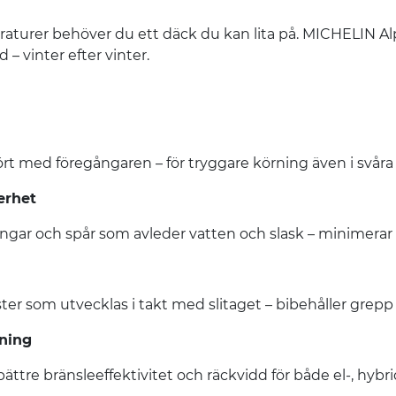
eraturer behöver du ett däck du kan lita på. MICHELIN Alp
– vinter efter vinter.
rt med föregångaren – för tryggare körning även i svåra 
erhet
gar och spår som avleder vatten och slask – minimerar r
 som utvecklas i takt med slitaget – bibehåller grepp 
kning
bättre bränsleeffektivitet och räckvidd för både el-, hybri