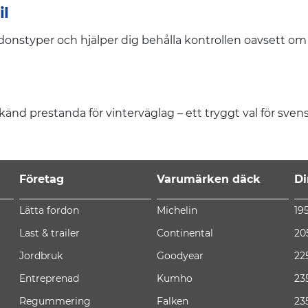
il
onstyper och hjälper dig behålla kontrollen oavsett om d
nd prestanda för vinterväglag – ett tryggt val för svens
Företag
Varumärken däck
Di
Lätta fordon
Michelin
19
Last & trailer
Continental
20
Jordbruk
Goodyear
22
Entreprenad
Kumho
23
Regummering
Falken
23