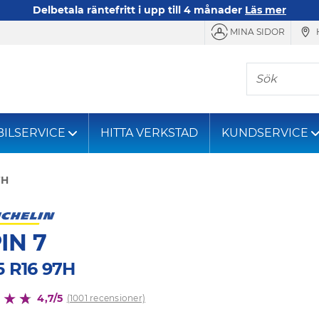
Delbetala räntefritt i upp till 4 månader
Läs mer
MINA SIDOR
Sök
BILSERVICE
HITTA VERKSTAD
KUNDSERVICE
7H
IN 7
5 R16 97H
4,7/5
(1001 recensioner)