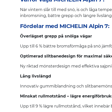
När vintern slår till med snö, is och låga temp
inbromsning, bättre grepp och längre livslängd 
Fördelar med MICHELIN Alpin 7:
Överlägset grepp på snöiga vägar
Upp till 6 % bättre bromsförmåga på snö jämfö
Optimerad slitbanedesign för maximal säk
Ny riktad mönsterdesign med effektiva sajpnin
Lång livslängd
Innovativ gummiblandning och slitbanemönster
Minskat rullmotstånd – lägre energiförbru
Upp till 9 % lägre rullmotstånd, vilket innebär 