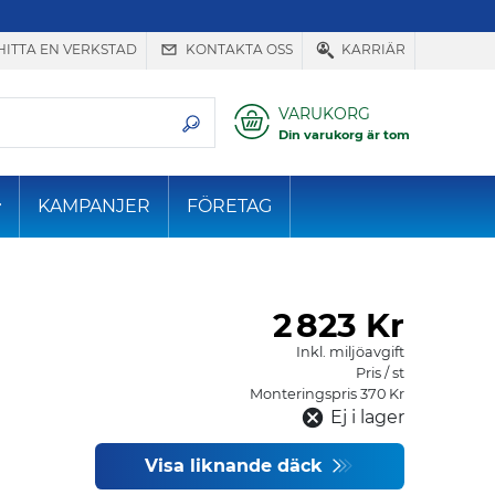
HITTA EN VERKSTAD
KONTAKTA OSS
KARRIÄR
VARUKORG
Din varukorg är tom
KAMPANJER
FÖRETAG
2
823 Kr
Inkl. miljöavgift
Pris / st
Monteringspris 370 Kr
Ej i lager
Visa liknande däck