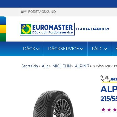
FÖRETAGSKUND
I GODA HÄNDER!
DÄCK
DÄCKSERVICE
FÄLG
Startsida
Alla
MICHELIN
ALPIN 7
215/55 R16 9
ALP
215/5