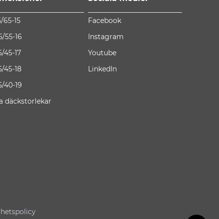
5/65-15
Facebook
5/55-16
Instagram
5/45-17
Youtube
5/45-18
LinkedIn
5/40-19
la däckstorlekar
ghetspolicy