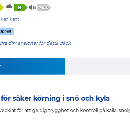
B
71db
cketikett
3pmsf
dra dimensioner för detta däck
n
för säker körning i snö och kyla
vecklat för att ge dig trygghet och kontroll på kalla, sn