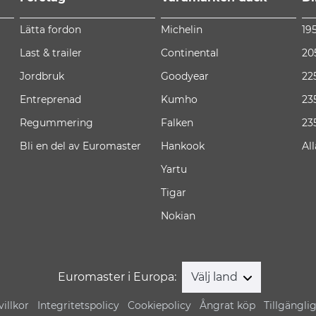
Lätta fordon
Michelin
19
Last & trailer
Continental
20
Jordbruk
Goodyear
22
Entreprenad
Kumho
23
Regummering
Falken
23
Bli en del av Euromaster
Hankook
Al
Yartu
Tigar
Nokian
Euromaster i Europa:
Välj land
illkor
Integritetspolicy
Cookiepolicy
Ångrat köp
Tillgängli