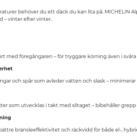
eraturer behöver du ett däck du kan lita på. MICHELIN Alp
– vinter efter vinter.
rt med föregångaren – för tryggare körning även i svåra 
erhet
gar och spår som avleder vatten och slask – minimerar r
 som utvecklas i takt med slitaget – bibehåller grepp 
kning
bättre bränsleeffektivitet och räckvidd för både el-, hybri