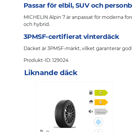
Passar för elbil, SUV och personb
MICHELIN Alpin 7 är anpassat för moderna ford
och hybrid.
3PMSF-certifierat vinterdäck
Däcket är 3PMSF-märkt, vilket garanterar godkä
Produkt-ID: 129024
Liknande däck
C
E
69db