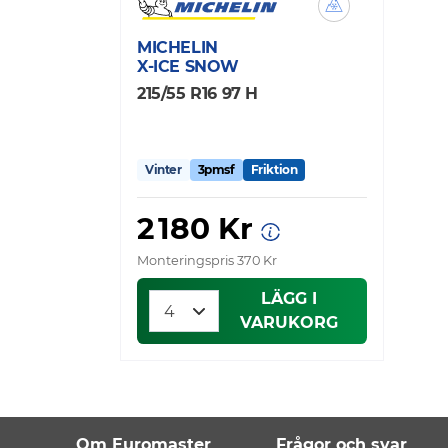
MICHELIN
X-ICE SNOW
215/55 R16 97 H
Vinter
3pmsf
Friktion
2 180 Kr
Monteringspris 370 Kr
LÄGG I
VARUKORG
Om Euromaster
Frågor och svar