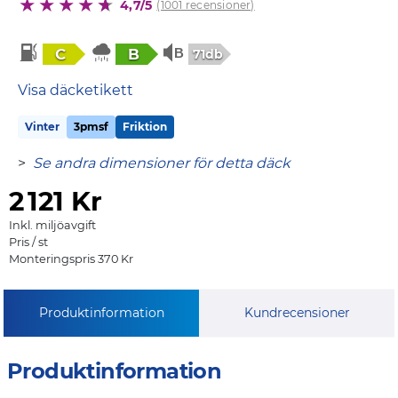
4,7/5
(1001 recensioner)
C
B
71db
Visa däcketikett
Vinter
3pmsf
Friktion
>
Se andra dimensioner för detta däck
2
121 Kr
Inkl. miljöavgift
Pris / st
Monteringspris 370 Kr
Produktinformation
Kundrecensioner
Produktinformation