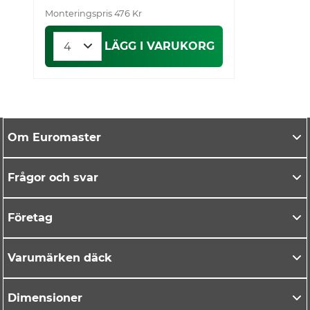
Monteringspris 476 Kr
Mo
LÄGG I VARUKORG
Om Euromaster
Frågor och svar
Företag
Varumärken däck
Dimensioner