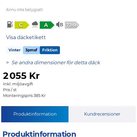
Ännu inte betygsatt
C
A
72db
Visa däcketikett
Vinter
3pmsf
Friktion
>
Se andra dimensioner för detta däck
2
055 Kr
Inkl. miljöavgift
Pris / st
Monteringspris 385 Kr
Produktinformation
Kundrecensioner
Produktinformation