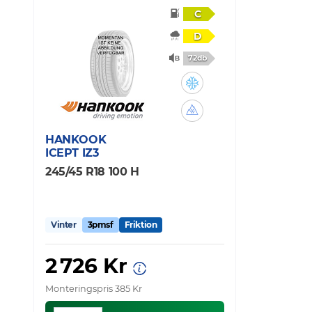
C
D
72db
HANKOOK
ICEPT IZ3
245/45 R18 100 H
Vinter
3pmsf
Friktion
2 726 Kr
Monteringspris 385 Kr