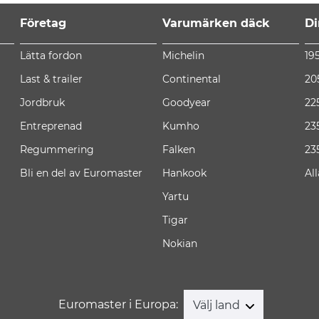
Företag
Varumärken däck
Di
Lätta fordon
Michelin
19
Last & trailer
Continental
20
Jordbruk
Goodyear
22
Entreprenad
Kumho
23
Regummering
Falken
23
Bli en del av Euromaster
Hankook
Al
Yartu
Tigar
Nokian
Euromaster i Europa:
Välj land