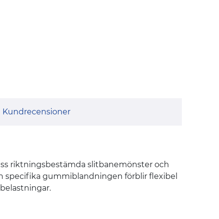
Kundrecensioner
Dess riktningsbestämda slitbanemönster och
n specifika gummiblandningen förblir flexibel
belastningar.