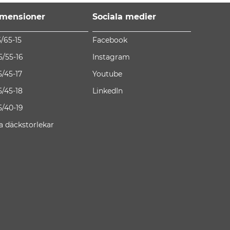
mensioner
Sociala medier
5/65-15
Facebook
5/55-16
Instagram
5/45-17
Youtube
5/45-18
LinkedIn
5/40-19
la däckstorlekar