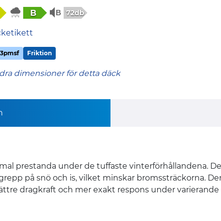
B
72db
cketikett
3pmsf
Friktion
dra dimensioner för detta däck
n
mal prestanda under de tuffaste vinterförhållandena. 
grepp på snö och is, vilket minskar bromssträckorna. De
bättre dragkraft och mer exakt respons under varierande 