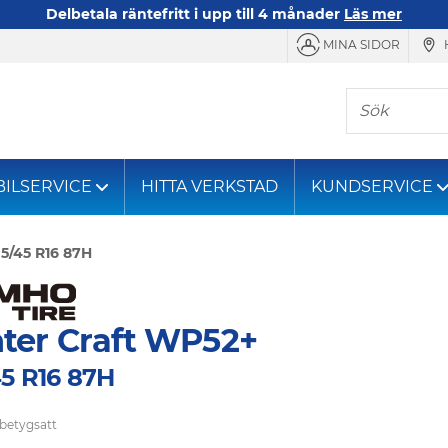
Delbetala räntefritt i upp till 4 månader
Läs mer
MINA SIDOR
Sök
BILSERVICE
HITTA VERKSTAD
KUNDSERVICE
5/45 R16 87H
ter Craft WP52+
45 R16 87H
 betygsatt