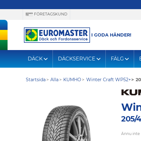
FÖRETAGSKUND
I GODA HÄNDER!
DÄCK
DÄCKSERVICE
FÄLG
Startsida
Alla
KUMHO
Winter Craft WP52+
20
Win
205/
Ännu inte