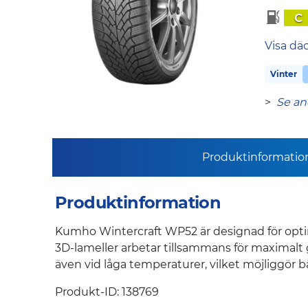
C
Visa dä
Vinter
>
Se an
Produktinformatio
Produktinformation
Kumho Wintercraft WP52 är designad för opti
3D-lameller arbetar tillsammans för maximalt 
även vid låga temperaturer, vilket möjliggör 
Produkt-ID: 138769