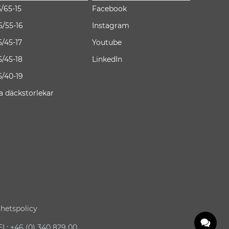
5/65-15
Facebook
5/55-16
Instagram
5/45-17
Youtube
5/45-18
LinkedIn
5/40-19
la däckstorlekar
ghetspolicy
: +46 (0) 340 829 00