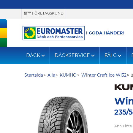
FÖRETAGSKUND
I GODA HÄNDER!
DÄCK
DÄCKSERVICE
FÄLG
Startsida
Alla
KUMHO
Winter Craft Ice WI32
2
Win
235/5
Ännu inte