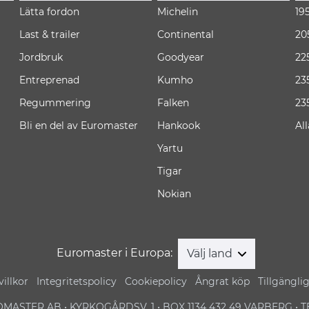
Lätta fordon
Michelin
19
Last & trailer
Continental
20
Jordbruk
Goodyear
22
Entreprenad
Kumho
23
Regummering
Falken
23
Bli en del av Euromaster
Hankook
Al
Yartu
Tigar
Nokian
Euromaster i Europa:
Välj land
illkor
Integritetspolicy
Cookiepolicy
Ångrat köp
Tillgängli
MASTER AB • KYRKOGÅRDSV. 1 • BOX 1134 432 49 VARBERG • TEL