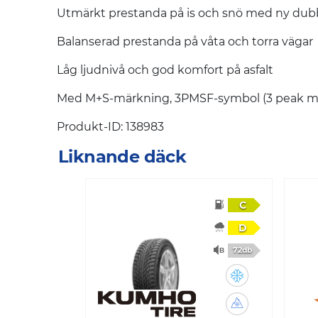
Utmärkt prestanda på is och snö med ny du
Balanserad prestanda på våta och torra vägar
Låg ljudnivå och god komfort på asfalt
Med M+S-märkning, 3PMSF-symbol (3 peak mo
Produkt-ID: 138983
Liknande däck
C
D
72db