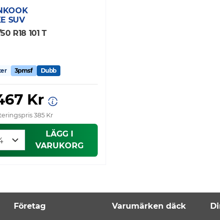
NKOOK
KE SUV
/50 R18 101 T
ter
3pmsf
Dubb
 467 Kr
eringspris 385 Kr
LÄGG I
VARUKORG
Företag
Varumärken däck
Di