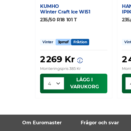
KUMHO
HA
Winter Craft Ice WI51
IPI
235/50 R18 101 T
235
Vinter
3pmsf
Friktion
Vin
2 269 Kr
2
Monteringspris 385 Kr
Mont
LÄGG I
VARUKORG
Om Euromaster
Frågor och svar