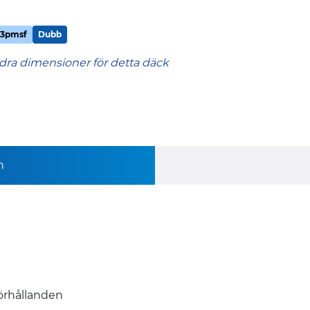
3pmsf
Dubb
dra dimensioner för detta däck
n
förhållanden