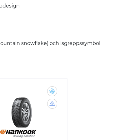
bbdesign
untain snowflake) och isgreppssymbol