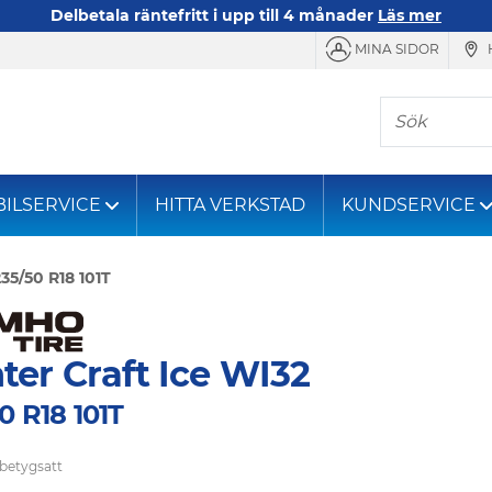
Delbetala räntefritt i upp till 4 månader
Läs mer
MINA SIDOR
Sök
BILSERVICE
HITTA VERKSTAD
KUNDSERVICE
35/50 R18 101T
ter Craft Ice WI32
0 R18 101T
 betygsatt