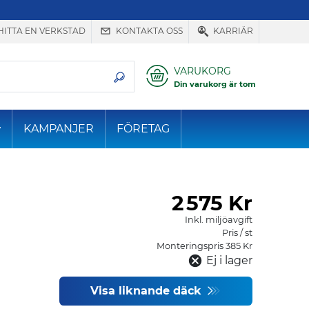
HITTA EN VERKSTAD
KONTAKTA OSS
KARRIÄR
VARUKORG
Din varukorg är tom
KAMPANJER
FÖRETAG
2
575 Kr
Inkl. miljöavgift
Pris / st
Monteringspris 385 Kr
Ej i lager
Visa liknande däck