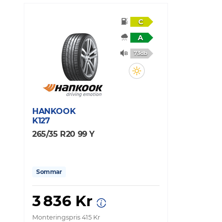
C
A
73db
HANKOOK
K127
265/35 R20 99 Y
Sommar
3 836 Kr
Monteringspris 415 Kr