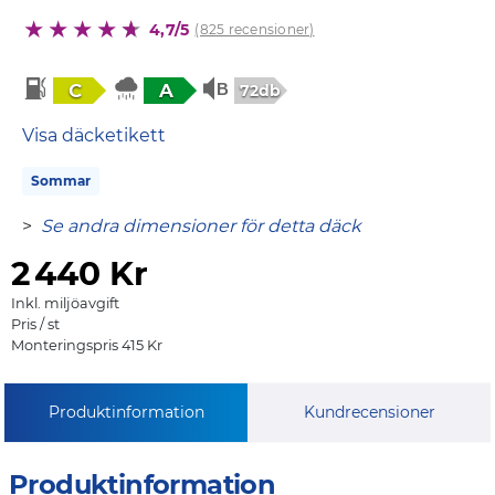
4,7/5
(825 recensioner)
C
A
72db
Visa däcketikett
Sommar
>
Se andra dimensioner för detta däck
2
440 Kr
Inkl. miljöavgift
Pris / st
Monteringspris 415 Kr
Produktinformation
Kundrecensioner
Produktinformation