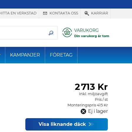
HITTA EN VERKSTAD
KONTAKTA OSS
KARRIÄR
VARUKORG
Din varukorg är tom
KAMPANJER
FÖRETAG
2
713 Kr
Inkl. miljöavgift
Pris / st
Monteringspris 415 Kr
Ej i lager
Visa liknande däck