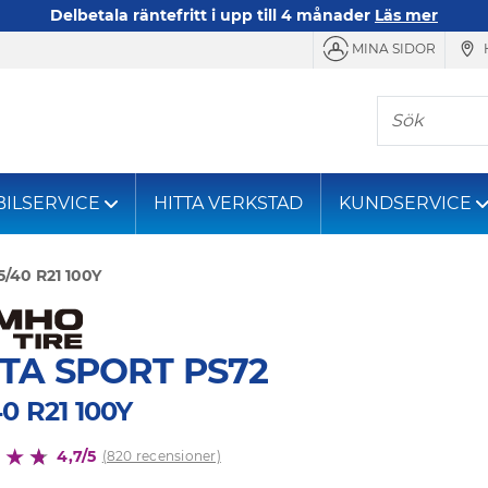
Delbetala räntefritt i upp till 4 månader
Läs mer
MINA SIDOR
Sök
BILSERVICE
HITTA VERKSTAD
KUNDSERVICE
5/40 R21 100Y
TA SPORT PS72
0 R21 100Y
4,7/5
(820 recensioner)