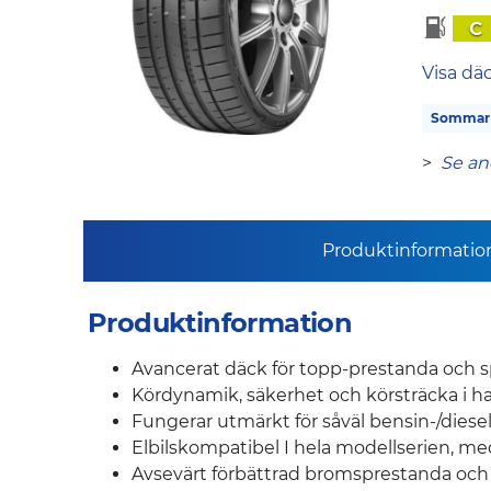
C
Visa dä
Sommar
>
Se an
Produktinformatio
Produktinformation
Avancerat däck för topp-prestanda och spo
Kördynamik, säkerhet och körsträcka i h
Fungerar utmärkt för såväl bensin-/diesel
Elbilskompatibel I hela modellserien, me
Avsevärt förbättrad bromsprestanda och 