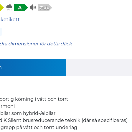
A
71db
cketikett
dra dimensioner för detta däck
n
rtig körning i vått och torrt
armoni
bilar som hybrid-/elbilar
d K Silent brusreducerande teknik (där så specificeras)
grepp på vått och torrt underlag