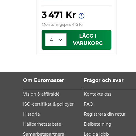
3 471 Kr
Monteringspris 415 Kr
LÄGG I
VARUKORG
Om Euromaster
Frågor och svar
Vision & affärsidé
Kontakta oss
ISO-certifikat & policyer
FAQ
Historia
Registrera din retur
Hållbarhetsarbete
Delbetalning
Samarbetspartners
Lediga jobb