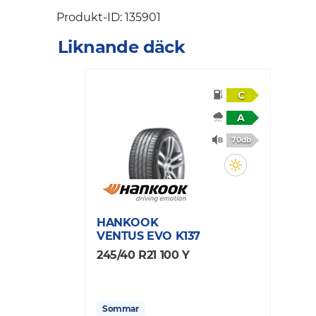
Produkt-ID: 135901
Liknande däck
C
A
70db
HANKOOK
VENTUS EVO K137
245/40 R21 100 Y
Sommar