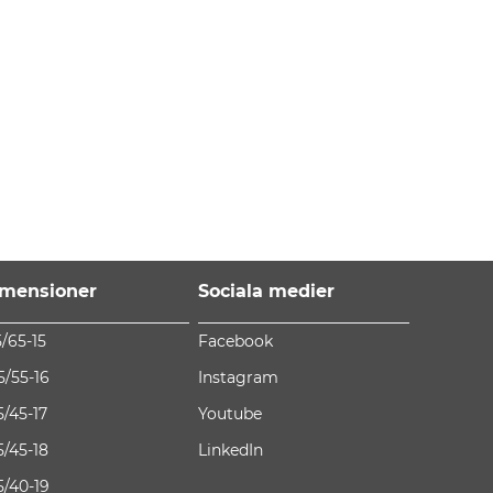
mensioner
Sociala medier
5/65-15
Facebook
5/55-16
Instagram
5/45-17
Youtube
5/45-18
LinkedIn
5/40-19