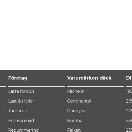
Företag
Varumärken däck
Di
Lätta fordon
Michelin
19
Last & trailer
Continental
20
Jordbruk
Goodyear
22
Entreprenad
Kumho
23
Regummering
Falken
23