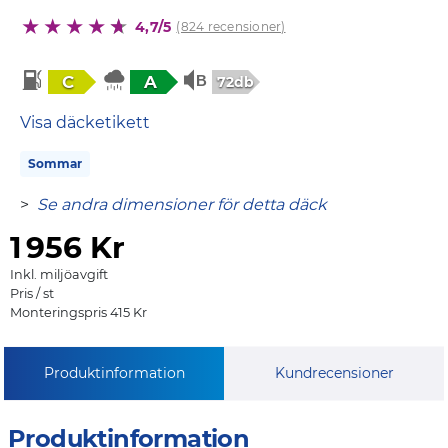
4,7/5
(824 recensioner)
C
A
72db
Visa däcketikett
Sommar
>
Se andra dimensioner för detta däck
1
956 Kr
Inkl. miljöavgift
Pris / st
Monteringspris 415 Kr
Produktinformation
Kundrecensioner
Produktinformation