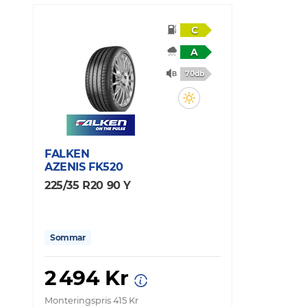
C
A
70db
FALKEN
AZENIS FK520
225/35 R20 90 Y
Sommar
2 494 Kr
Monteringspris 415 Kr