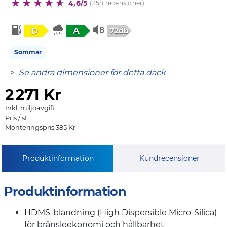
4,6/5
(358 recensioner)
D
A
72db
Sommar
>
Se andra dimensioner för detta däck
2
271 Kr
Inkl. miljöavgift
Pris / st
Monteringspris 385 Kr
Produktinformation
Kundrecensioner
Produktinformation
HDMS-blandning (High Dispersible Micro-Silica)
för bränsleekonomi och hållbarhet