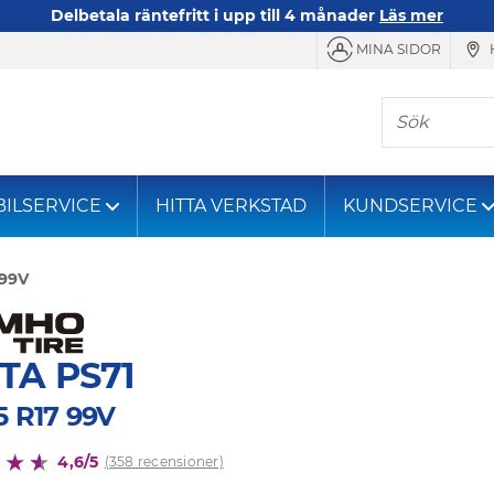
Delbetala räntefritt i upp till 4 månader
Läs mer
MINA SIDOR
Sök
BILSERVICE
HITTA VERKSTAD
KUNDSERVICE
 99V
TA PS71
5 R17 99V
4,6/5
(358 recensioner)