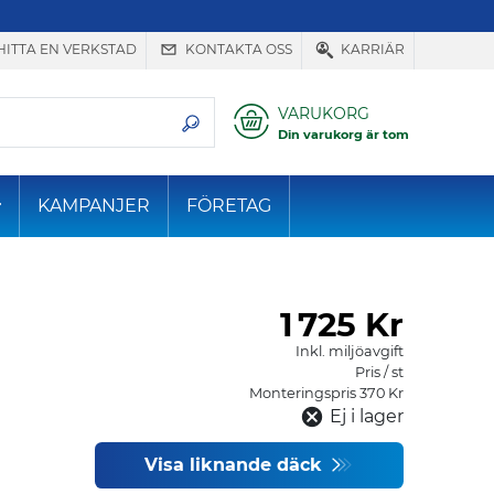
HITTA EN VERKSTAD
KONTAKTA OSS
KARRIÄR
VARUKORG
Din varukorg är tom
KAMPANJER
FÖRETAG
1
725 Kr
Inkl. miljöavgift
Pris / st
Monteringspris 370 Kr
Ej i lager
Visa liknande däck