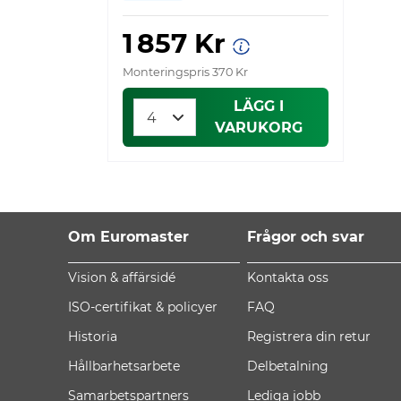
1 857 Kr
Monteringspris 370 Kr
LÄGG I
VARUKORG
Om Euromaster
Frågor och svar
Vision & affärsidé
Kontakta oss
ISO-certifikat & policyer
FAQ
Historia
Registrera din retur
Hållbarhetsarbete
Delbetalning
Samarbetspartners
Lediga jobb