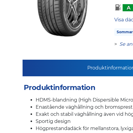
A
Visa dä
Sommar
>
Se an
Produktinformatio
Produktinformation
HDMS-blandning (High Dispersible Micro-
Enastående väghållning och bromspresta
Exakt och stabil väghållning även vid hö
Sportig design
Högprestandadäck för mellanstora, lyxiga