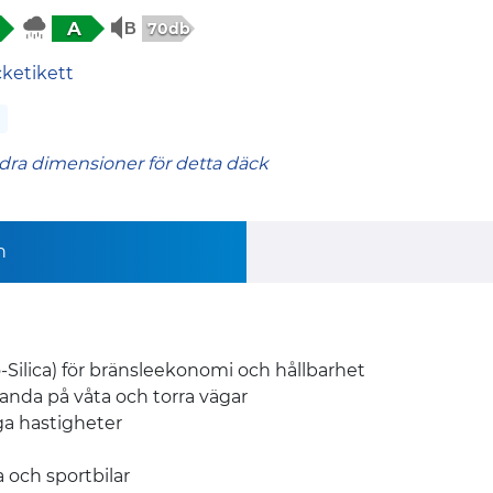
A
70db
cketikett
dra dimensioner för detta däck
n
Silica) för bränsleekonomi och hållbarhet
nda på våta och torra vägar
ga hastigheter
 och sportbilar