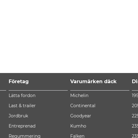
Företag
Varumärken däck
Di
Lätta fordon
Michelin
19
Last & trailer
Continental
20
Jordbruk
Goodyear
22
Entreprenad
Kumho
23
Regummering
Falken
23