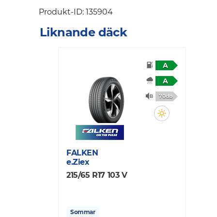
Produkt-ID: 135904
Liknande däck
A
A
70db
FALKEN
e.Ziex
215/65 R17 103 V
Sommar