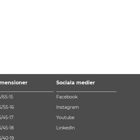
mensioner
Sociala medier
5/65-15
Facebook
5/55-16
Instagram
5/45-17
Youtube
5/45-18
LinkedIn
5/40-19