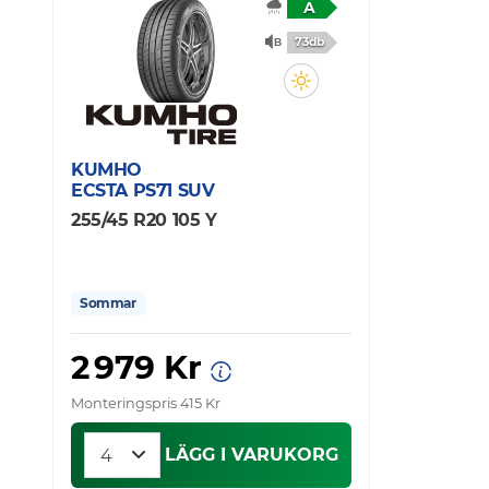
A
73db
KUMHO
ECSTA PS71 SUV
255/45 R20 105 Y
Sommar
2 979 Kr
Monteringspris 415 Kr
LÄGG I VARUKORG