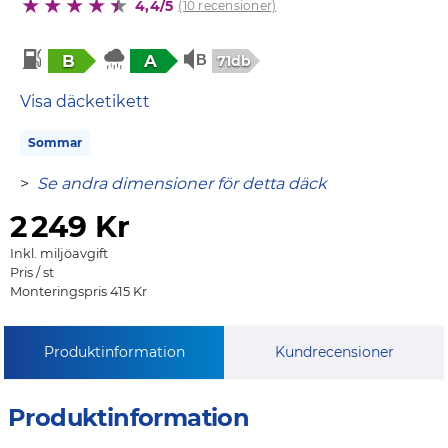
4,4/5
(10 recensioner)
B
A
71db
Visa däcketikett
Sommar
>
Se andra dimensioner för detta däck
2
249 Kr
Inkl. miljöavgift
Pris / st
Monteringspris 415 Kr
Produktinformation
Kundrecensioner
Produktinformation