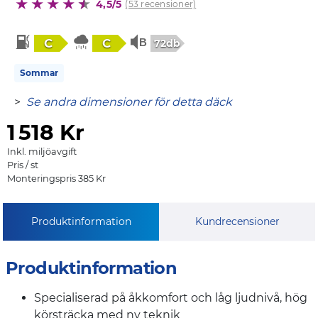
4,5/5
(53 recensioner)
C
C
72db
Sommar
>
Se andra dimensioner för detta däck
1
518 Kr
Inkl. miljöavgift
Pris / st
Monteringspris 385 Kr
Produktinformation
Kundrecensioner
Produktinformation
Specialiserad på åkkomfort och låg ljudnivå, hög
körsträcka med ny teknik