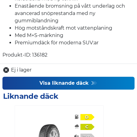
Enastående bromsning på vått underlag och
avancerad snöprestanda med ny
gummiblandning
Hög motståndskraft mot vattenplaning
Med M+S-märkning
Premiumdäck för moderna SUV:ar
Produkt-ID: 136182
Ej i lager
Visa liknande däck
Liknande däck
D
C
71db