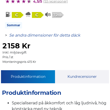
4,5/5
(53 recensioner)
C
C
72db
Sommar
>
Se andra dimensioner för detta däck
2
158 Kr
Inkl. miljöavgift
Pris / st
Monteringspris 415 Kr
Produktinformation
Kundrecensioner
Produktinformation
Specialiserad på åkkomfort och låg ljudnivå, hög
körsträcka med ny teknik