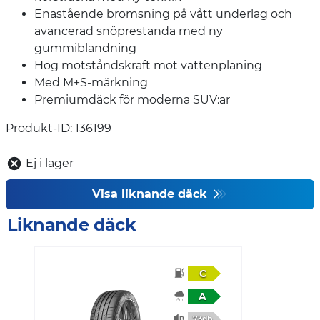
Enastående bromsning på vått underlag och
avancerad snöprestanda med ny
gummiblandning
Hög motståndskraft mot vattenplaning
Med M+S-märkning
Premiumdäck för moderna SUV:ar
Produkt-ID: 136199
Ej i lager
Visa liknande däck
Liknande däck
C
A
73db