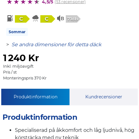
4,5/5
(53 recensioner)
C
C
71db
Sommar
>
Se andra dimensioner för detta däck
1
240 Kr
Inkl. miljöavgift
Pris / st
Monteringspris 370 Kr
Produktinformation
Kundrecensioner
Produktinformation
Specialiserad på åkkomfort och låg ljudnivå, hög
körsträcka med ny teknik