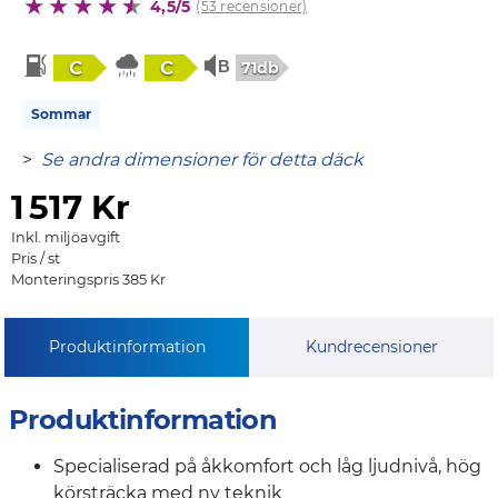
4,5/5
(53 recensioner)
C
C
71db
Sommar
>
Se andra dimensioner för detta däck
1
517 Kr
Inkl. miljöavgift
Pris / st
Monteringspris 385 Kr
Produktinformation
Kundrecensioner
Produktinformation
Specialiserad på åkkomfort och låg ljudnivå, hög
körsträcka med ny teknik