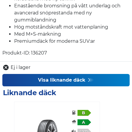
Enastående bromsning på vått underlag och
avancerad snöprestanda med ny
gummiblandning
Hög motståndskraft mot vattenplaning
Med M+S-märkning
Premiumdäck för moderna SUV:ar
Produkt-ID: 136207
Ej i lager
Visa liknande däck
Liknande däck
B
A
69db