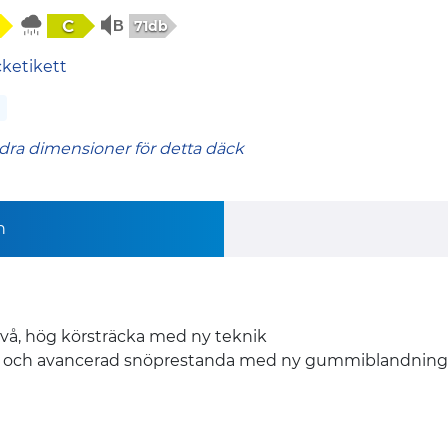
C
71db
cketikett
dra dimensioner för detta däck
n
ivå, hög körsträcka med ny teknik
g och avancerad snöprestanda med ny gummiblandning