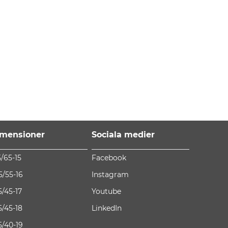
mensioner
Sociala medier
5/65-15
Facebook
5/55-16
Instagram
5/45-17
Youtube
5/45-18
LinkedIn
5/40-19