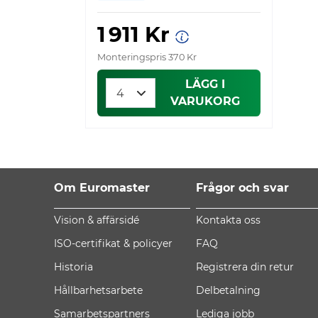
1 911 Kr
Monteringspris 370 Kr
LÄGG I
VARUKORG
Om Euromaster
Frågor och svar
Vision & affärsidé
Kontakta oss
ISO-certifikat & policyer
FAQ
Historia
Registrera din retur
Hållbarhetsarbete
Delbetalning
Samarbetspartners
Lediga jobb