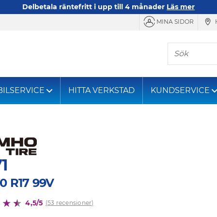
Delbetala räntefritt i upp till 4 månader
Läs mer
MINA SIDOR
Sök
BILSERVICE
HITTA VERKSTAD
KUNDSERVICE
1
0 R17 99V
4,5/5
(53 recensioner)