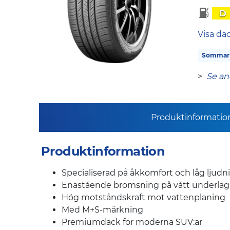
D
Visa dä
Sommar
>
Se an
Produktinformatio
Produktinformation
Specialiserad på åkkomfort och låg ljudn
Enastående bromsning på vått underla
Hög motståndskraft mot vattenplaning
Med M+S-märkning
Premiumdäck för moderna SUV:ar