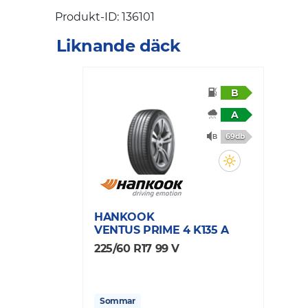
Produkt-ID: 136101
Liknande däck
B
A
69db
HANKOOK
VENTUS PRIME 4 K135 A
225/60 R17 99 V
Sommar