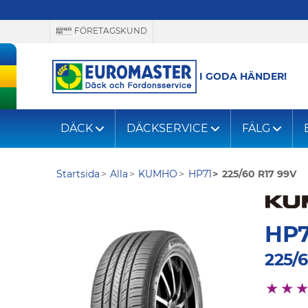
FÖRETAGSKUND
I GODA HÄNDER!
DÄCK
DÄCKSERVICE
FÄLG
Startsida
Alla
KUMHO
HP71
225/60 R17 99V
HP7
225/6