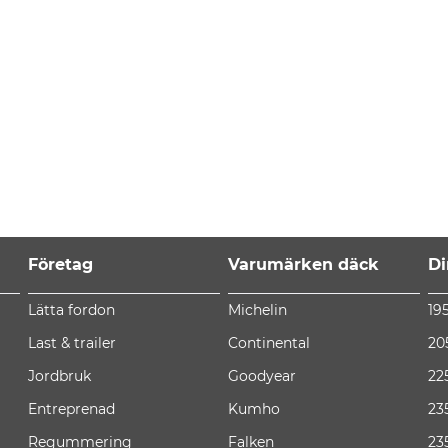
Företag
Varumärken däck
Di
Lätta fordon
Michelin
19
Last & trailer
Continental
20
Jordbruk
Goodyear
22
Entreprenad
Kumho
23
Regummering
Falken
23