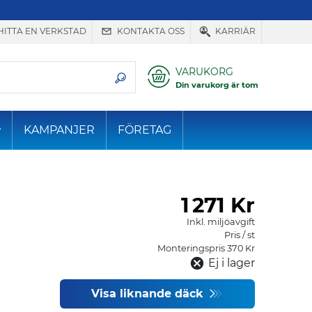
HITTA EN VERKSTAD
KONTAKTA OSS
KARRIÄR
VARUKORG
Din varukorg är tom
KAMPANJER
FÖRETAG
1
271 Kr
Inkl. miljöavgift
Pris / st
Monteringspris 370 Kr
Ej i lager
Visa liknande däck