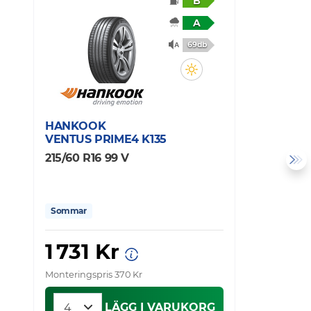
B
A
69db
HANKOOK
F
VENTUS PRIME4 K135
Z
215/60 R16 99 V
2
Sommar
1 731 Kr
Monteringspris 370 Kr
Mo
LÄGG I VARUKORG