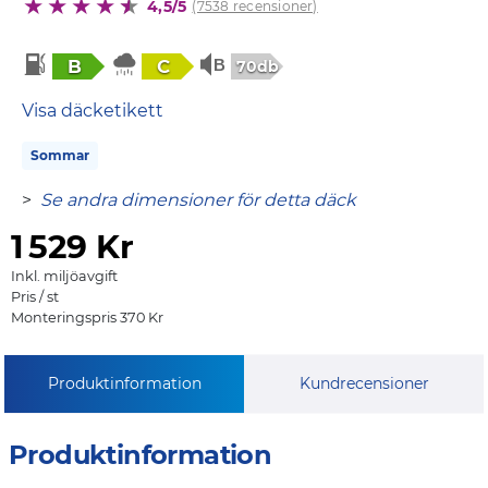
4,5/5
(7538 recensioner)
B
C
70db
Visa däcketikett
Sommar
>
Se andra dimensioner för detta däck
1
529 Kr
Inkl. miljöavgift
Pris / st
Monteringspris 370 Kr
Produktinformation
Kundrecensioner
Produktinformation