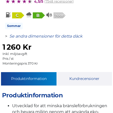
4,5/5
(7548 recensioner)
C
B
70db
Sommar
>
Se andra dimensioner för detta däck
1
260 Kr
Inkl. miljöavgift
Pris / st
Monteringspris 370 Kr
Produktinformation
Kundrecensioner
Produktinformation
Utvecklad för att minska bränsleförbrukningen
och bevara miljön genom att använda eko-