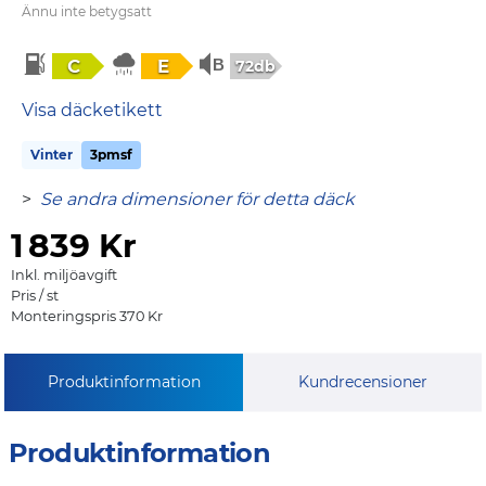
Ännu inte betygsatt
C
E
72db
Visa däcketikett
Vinter
3pmsf
>
Se andra dimensioner för detta däck
1
839 Kr
Inkl. miljöavgift
Pris / st
Monteringspris 370 Kr
Produktinformation
Kundrecensioner
Produktinformation