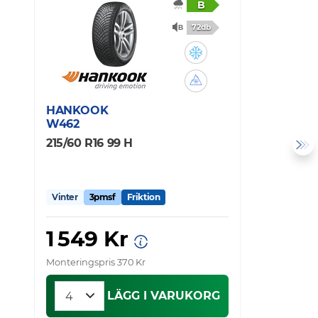
B
72db
HANKOOK
H
W462
I
215/60 R16 99 H
2
Vinter
3pmsf
Friktion
V
1 549 Kr
1
Monteringspris 370 Kr
Mo
LÄGG I VARUKORG