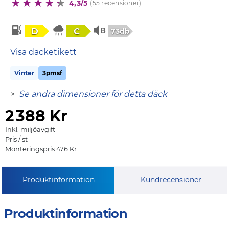
4,3/5
(55 recensioner)
D
C
73db
Visa däcketikett
Vinter
3pmsf
>
Se andra dimensioner för detta däck
2
388 Kr
Inkl. miljöavgift
Pris / st
Monteringspris 476 Kr
Produktinformation
Kundrecensioner
Produktinformation