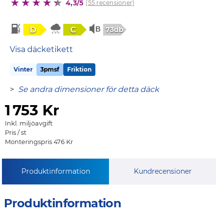
4,3/5
(55 recensioner)
D
C
73db
Visa däcketikett
Vinter
3pmsf
Friktion
>
Se andra dimensioner för detta däck
1
753 Kr
Inkl. miljöavgift
Pris / st
Monteringspris 476 Kr
Produktinformation
Kundrecensioner
Produktinformation