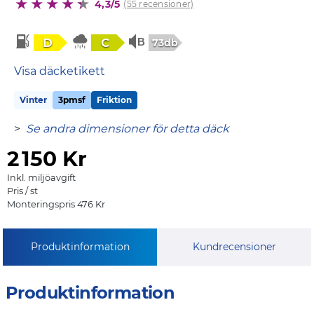
4,3/5
(55 recensioner)
D
C
73db
Visa däcketikett
Vinter
3pmsf
Friktion
>
Se andra dimensioner för detta däck
2
150 Kr
Inkl. miljöavgift
Pris / st
Monteringspris 476 Kr
Produktinformation
Kundrecensioner
Produktinformation