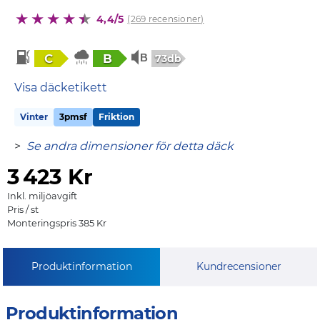
4,4/5
(269 recensioner)
C
B
73db
Visa däcketikett
Vinter
3pmsf
Friktion
>
Se andra dimensioner för detta däck
3
423 Kr
Inkl. miljöavgift
Pris / st
Monteringspris 385 Kr
Produktinformation
Kundrecensioner
Produktinformation