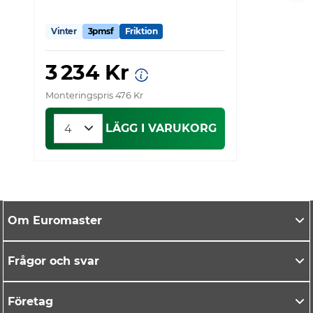
Vinter
3pmsf
Friktion
V
3 234 Kr
Monteringspris 476 Kr
Mo
LÄGG I VARUKORG
Om Euromaster
Frågor och svar
Företag