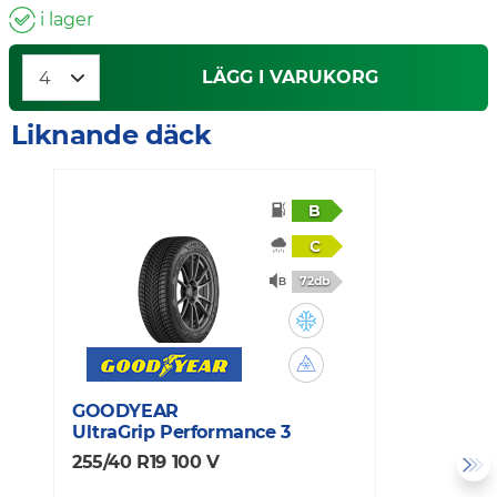
i lager
LÄGG I VARUKORG
Liknande däck
B
C
72db
GOODYEAR
C
UltraGrip Performance 3
W
255/40 R19 100 V
2