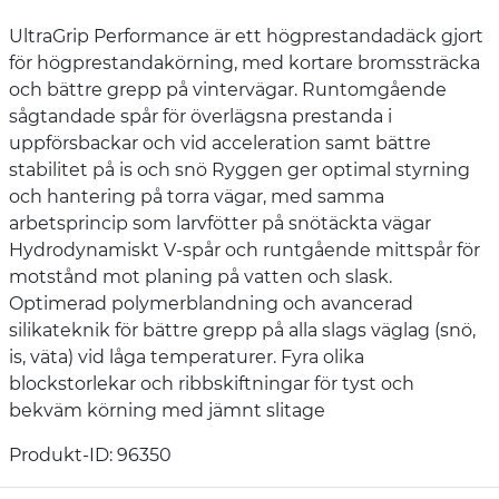
UltraGrip Performance är ett högprestandadäck gjort
för högprestandakörning, med kortare bromssträcka
och bättre grepp på vintervägar. Runtomgående
sågtandade spår för överlägsna prestanda i
uppförsbackar och vid acceleration samt bättre
stabilitet på is och snö Ryggen ger optimal styrning
och hantering på torra vägar, med samma
arbetsprincip som larvfötter på snötäckta vägar
Hydrodynamiskt V-spår och runtgående mittspår för
motstånd mot planing på vatten och slask.
Optimerad polymerblandning och avancerad
silikateknik för bättre grepp på alla slags väglag (snö,
is, väta) vid låga temperaturer. Fyra olika
blockstorlekar och ribbskiftningar för tyst och
bekväm körning med jämnt slitage
Produkt-ID: 96350