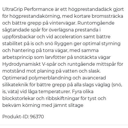
UltraGrip Performance är ett högprestandadäck gjort
för högprestandakörning, med kortare bromssträcka
och bättre grepp på vintervägar. Runtomgående
sågtandade spår för överlägsna prestanda i
uppförsbackar och vid acceleration samt bättre
stabilitet på is och snö Ryggen ger optimal styrning
och hantering på torra vägar, med samma
arbetsprincip som larvfötter på snötäckta vägar
Hydrodynamiskt V-spår och runtgående mittspår för
motstånd mot planing på vatten och slask.
Optimerad polymerblandning och avancerad
silikateknik för bättre grepp på alla slags väglag (snö,
is, väta) vid låga temperaturer. Fyra olika
blockstorlekar och ribbskiftningar för tyst och
bekväm körning med jämnt slitage
Produkt-ID: 96370