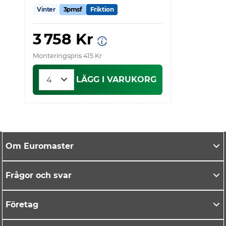
Vinter
3pmsf
Friktion
V
3 758 Kr
Monteringspris 415 Kr
Mo
LÄGG I VARUKORG
Om Euromaster
Frågor och svar
Företag