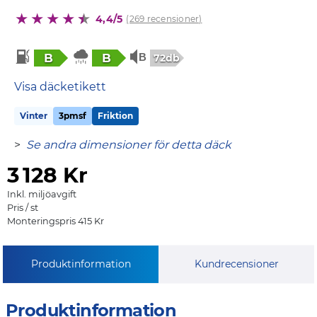
4,4/5
(269 recensioner)
B
B
72db
Visa däcketikett
Vinter
3pmsf
Friktion
>
Se andra dimensioner för detta däck
3
128 Kr
Inkl. miljöavgift
Pris / st
Monteringspris 415 Kr
Produktinformation
Kundrecensioner
Produktinformation