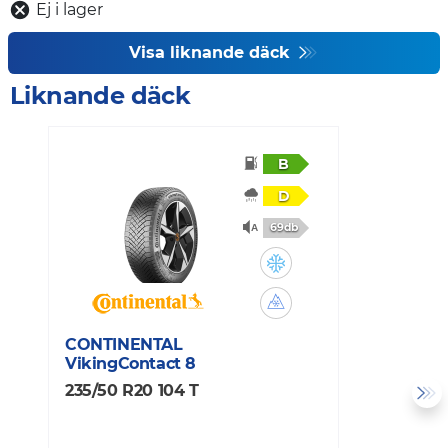
Ej i lager
Visa liknande däck
Liknande däck
B
D
69db
CONTINENTAL
C
VikingContact 8
W
235/50 R20 104 T
2