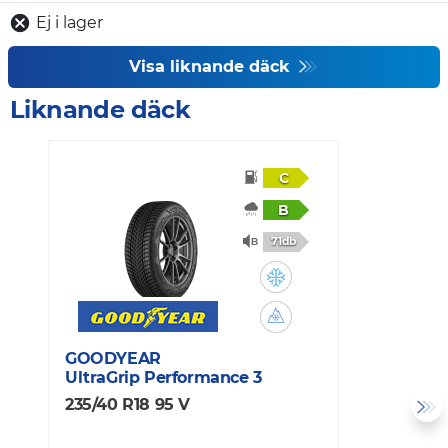
Ej i lager
Visa liknande däck
Liknande däck
C
B
71db
GOODYEAR
N
UltraGrip Performance 3
H
235/40 R18 95 V
2