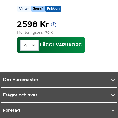
Vinter
3pmsf
Friktion
V
2 598 Kr
Monteringspris 476 Kr
Mo
LÄGG I VARUKORG
Om Euromaster
Frågor och svar
Företag