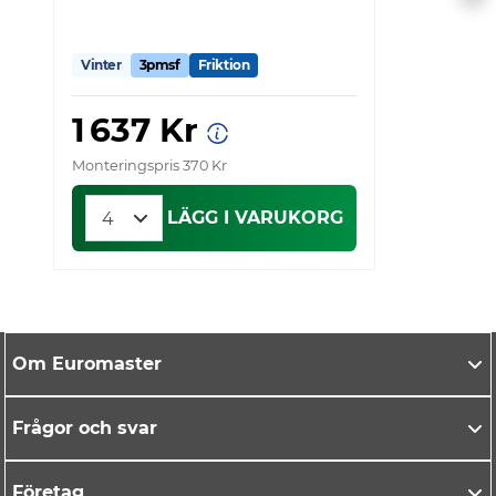
Vinter
3pmsf
Friktion
V
1 637 Kr
Monteringspris 370 Kr
Mo
LÄGG I VARUKORG
Om Euromaster
Frågor och svar
Företag