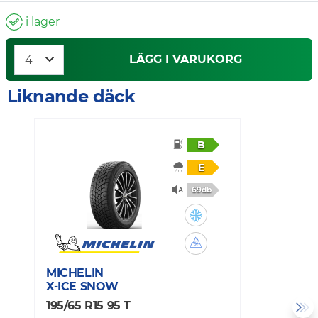
i lager
LÄGG I VARUKORG
Liknande däck
B
E
69db
MICHELIN
M
X-ICE SNOW
A
195/65 R15 95 T
1