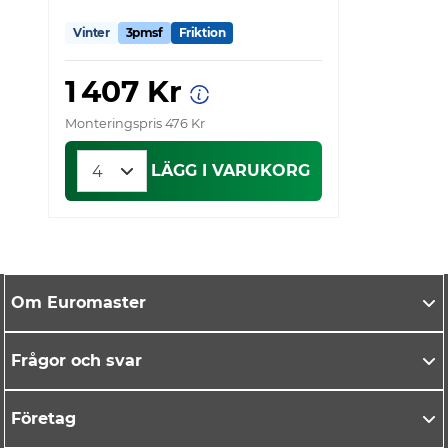
Vinter
3pmsf
Friktion
V
1 407 Kr
Monteringspris 476 Kr
Mo
LÄGG I VARUKORG
Om Euromaster
Frågor och svar
Företag