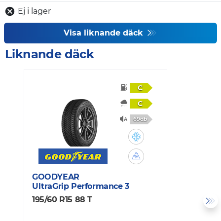
Ej i lager
Visa liknande däck
Liknande däck
C
C
69db
GOODYEAR
M
UltraGrip Performance 3
X
195/60 R15 88 T
1