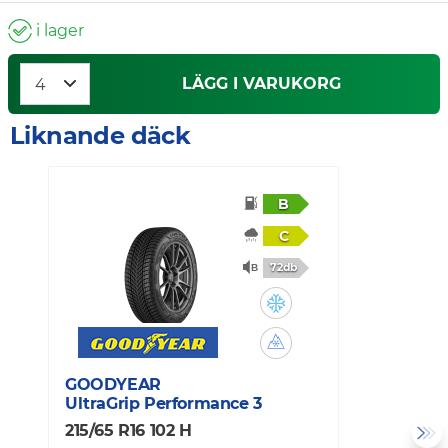
i lager
LÄGG I VARUKORG
Liknande däck
B
C
72db
GOODYEAR
G
UltraGrip Performance 3
U
215/65 R16 102 H
2