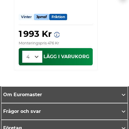
Vinter
3pmsf
Friktion
V
1 993 Kr
Monteringspris 476 Kr
Mo
LÄGG I VARUKORG
Om Euromaster
Frågor och svar
Företag