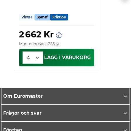
Vinter
3pmsf
Friktion
V
2 662 Kr
Monteringspris 385 Kr
Mo
LÄGG I VARUKORG
Om Euromaster
Frågor och svar
Företag