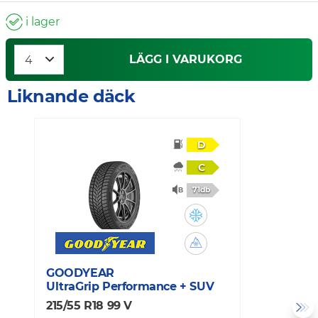
i lager
LÄGG I VARUKORG
Liknande däck
D
C
71db
GOODYEAR
C
UltraGrip Performance + SUV
V
215/55 R18 99 V
2