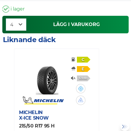
i lager
LÄGG I VARUKORG
Liknande däck
C
E
69db
MICHELIN
C
X-ICE SNOW
V
215/50 R17 95 H
2