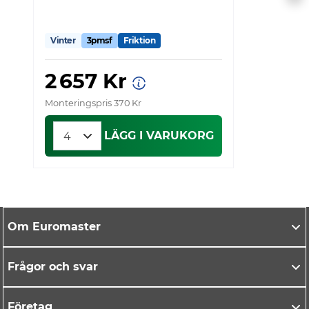
Vinter
3pmsf
Friktion
V
2 657 Kr
Monteringspris 370 Kr
Mo
LÄGG I VARUKORG
Om Euromaster
Frågor och svar
Företag