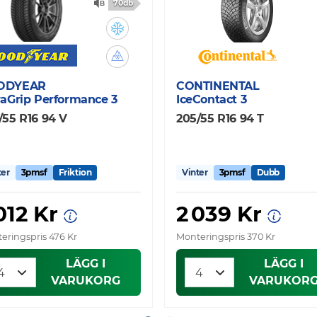
70db
ODYEAR
CONTINENTAL
raGrip Performance 3
IceContact 3
/55 R16 94 V
205/55 R16 94 T
ter
3pmsf
Friktion
Vinter
3pmsf
Dubb
012 Kr
2 039 Kr
eringspris 476 Kr
Monteringspris 370 Kr
LÄGG I
LÄGG I
VARUKORG
VARUKOR