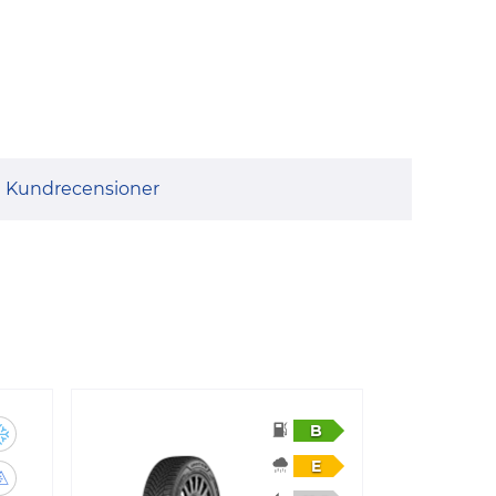
Kundrecensioner
B
E