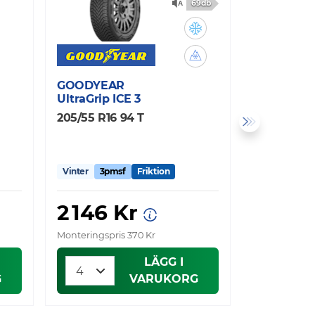
69db
GOODYEAR
MICHELIN
UltraGrip ICE 3
X-ICE NOR
205/55 R16 94 T
205/55 R16
Vinter
3pmsf
Friktion
Vinter
3pm
2 146 Kr
2 387
Monteringspris 370 Kr
Monteringspri
LÄGG I
G
VARUKORG