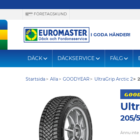
FÖRETAGSKUND
I GODA HÄNDER!
DÄCK
DÄCKSERVICE
FÄLG
Startsida
Alla
GOODYEAR
UltraGrip Arctic 2
2
Ultr
205/5
Ännu inte