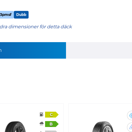
3pmsf
Dubb
dra dimensioner för detta däck
n
C
B