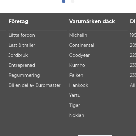
Företag
Varumärken däck
Di
Lätta fordon
Michelin
19
Last & trailer
Continental
20
Jordbruk
Goodyear
22
Entreprenad
Kumho
23
Regummering
Falken
23
Bli en del av Euromaster
Hankook
Al
Yartu
Tigar
Nokian