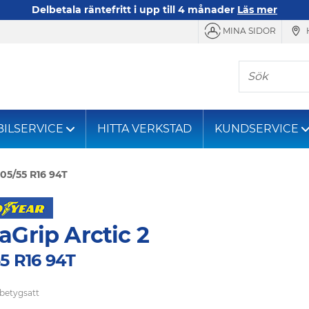
Delbetala räntefritt i upp till 4 månader
Läs mer
MINA SIDOR
Sök
BILSERVICE
HITTA VERKSTAD
KUNDSERVICE
05/55 R16 94T
aGrip Arctic 2
5 R16 94T
 betygsatt