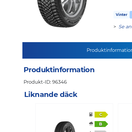
Vinter
>
Se an
Produktinformatio
Produktinformation
Produkt-ID: 96346
Liknande däck
C
B