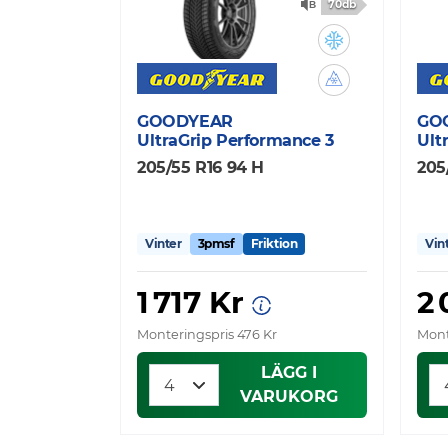
70db
GOODYEAR
GO
UltraGrip Performance 3
Ult
205/55 R16 94 H
205
Vinter
3pmsf
Friktion
Vin
1 717 Kr
2 
Monteringspris 476 Kr
Mont
LÄGG I
VARUKORG