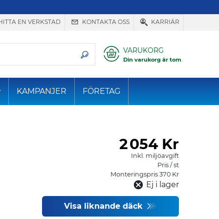
HITTA EN VERKSTAD
KONTAKTA OSS
KARRIÄR
VARUKORG
Din varukorg är tom
KAMPANJER
FÖRETAG
2
054 Kr
Inkl. miljöavgift
Pris / st
Monteringspris 370 Kr
Ej i lager
Visa liknande däck