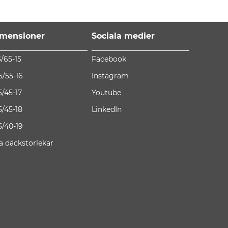
mensioner
Sociala medier
5/65-15
Facebook
5/55-16
Instagram
5/45-17
Youtube
5/45-18
LinkedIn
5/40-19
la däckstorlekar